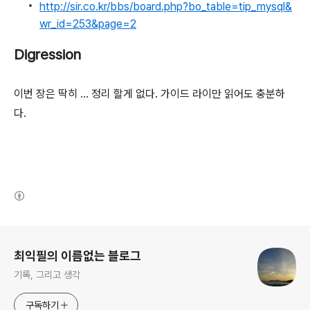
http://sir.co.kr/bbs/board.php?bo_table=tip_mysql&
wr_id=253&page=2
Digression
이번 장은 딱히 ... 정리 할게 없다. 가이드 라이만 읽어도 충분하
다.
(새창열림)
로그 정보
최익필의 이름없는 블로그
기록, 그리고 생각
구독하기