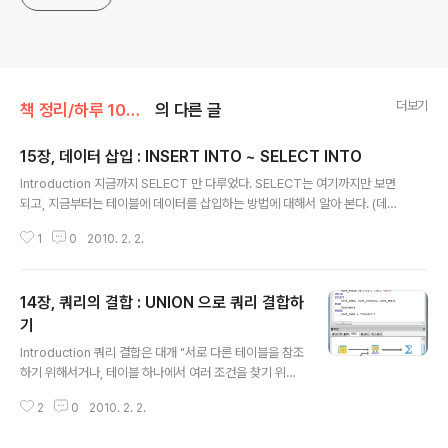
더보기
책 정리/하루 10분씩 핵심만 골라 마스터하는 SQL
의 다른 글
15장, 데이터 삽입 : INSERT INTO ~ SELECT INTO
글 내용
Introduction 지금까지 SELECT 만 다루었다. SELECT는 여기까지만 보면
되고, 지금부터는 테이블에 데이터를 삽입하는 방법에 대해서 알아 본다. (데이
터를 삽입하기 위해선 DB접근자가 INSERT가 가능한 상태 로 바꾸어야 한다.)
1
0
2010. 2. 2.
Content 1. 어떻게 데이터를 테이블에 삽입 하는가? SQL 절 중 INSERT 절을
이용한다. 2. 어떻게 INSERT 절을 이용 하는가? INSERT는 크게 2가지 이용
방법이 있다. 2-1 테이블에 행 삽입하기 행을 삽입하는 방법으로는, 테이블에
14장, 쿼리의 결합 : UNION 으로 쿼리 결합하
나열된 열 순으로 삽입하는 방법과 열 이름을 지정하여 삽입하는 방법이 있다. -
테이블에 나열된 열 순으로 삽입하는 방법 INSERT INTO Customers VAL
기
글 내용
UES ( '1000000006', 'T..
Introduction 쿼리 결합은 대개 "서로 다른 테이블을 참조
하기 위해서거나, 테이블 하나에서 여러 조건을 찾기 위해
서" 사용 한다. 이번 장은 UNION을 이용한 쿼리 결합을 다
2
0
2010. 2. 2.
룬다. Content 1. 무엇을 쿼리 결합 이라 하는가? 쿼리가
질의 라는 것은 안다. 질의 라는 것은 DB에 질문을 하는 것