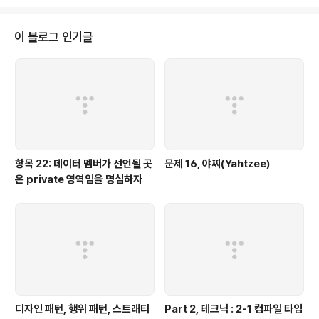
이라는 것도 안다. 그렇다면, 쿼리 결합은 무엇을 의미할
까? 이것은 쿼리 하나에 쿼리가 여러개 들어가 하나의 쿼리
가 된 형태를 뜻한다. 2. 왜 쿼리 결합을 이용하는가? 쿼리
이 블로그 인기글
결합은 다른 테이블 참조나 테이블 하나에 여러 조건을 확
인해야 할 때 많이 사용 한다. 쿼리 결합은 서브 쿼리를 이
용한 결합과 UNION 을 통한 결합이 있으며, 이번장에선
UNION 을 통한 결합을 배운다. 3. 어떻게 UN..
항목 22: 데이터 멤버가 선언될 곳
문제 16, 야찌(Yahtzee)
은 private 영역임을 명심하자
디자인 패턴, 행위 패턴, 스트래티
Part 2, 테크닉 : 2-1 컴파일 타임