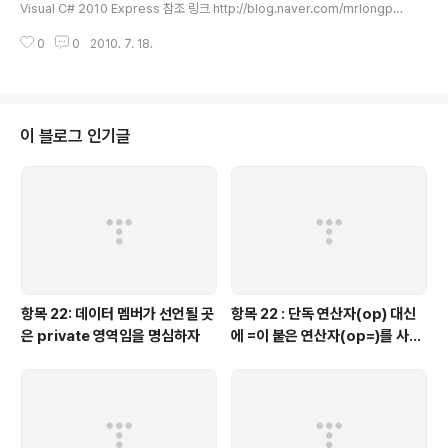
Visual C# 2010 Express 참조 링크 http://blog.naver.com/mrlongpa
rk/150051878048 http://msdn.microsoft.com/ko-kr/library/4abbf
0
0
2010. 7. 18.
6k0%28VS.80%29.aspx 내용 C# serializable 이란 무엇인가? 우리나
라 말로는 "직렬 가능한" 이란 뜻인데, 무엇을 직렬 하는가 하면, 바로 "객체"이
다. 왜 serialization 해야 하는가? 객체를 serialization 하면, 다음과 같은 일
을 손쉽게 처리 할 수 있기 때문이다. 네트워크 패킷으로 전송 하기 파일로 저장
하기 기타 다른 매체에 손쉬게 저장 할 수 있다. C#..
이 블로그 인기글
항목 22: 데이터 멤버가 선언될 곳
항목 22 : 단독 연산자(op) 대신
은 private 영역임을 명심하자
에 =이 붙은 연산자(op=)를 사용
하는 것이 좋을 때가 있다.