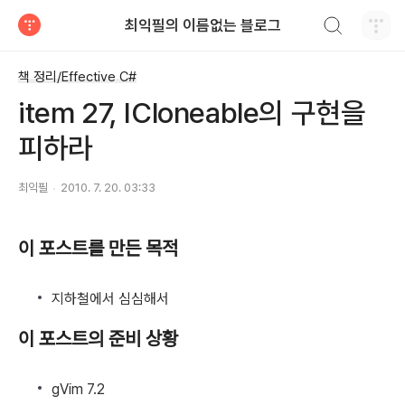
검색하기
최익필의 이름없는 블로그
티스토리
책 정리/Effective C#
item 27, ICloneable의 구현을
피하라
최익필
2010. 7. 20. 03:33
이 포스트를 만든 목적
지하철에서 심심해서
이 포스트의 준비 상황
gVim 7.2