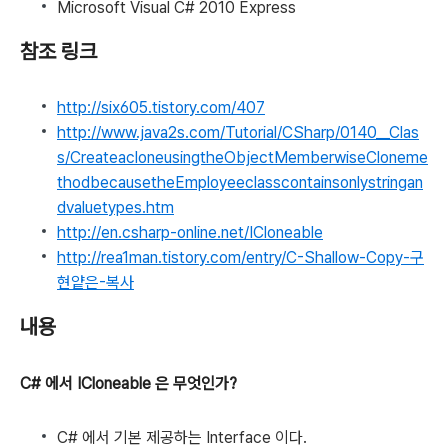
Microsoft Visual C# 2010 Express
참조 링크
http://six605.tistory.com/407
http://www.java2s.com/Tutorial/CSharp/0140__Clas
s/CreateacloneusingtheObjectMemberwiseCloneme
thodbecausetheEmployeeclasscontainsonlystringan
dvaluetypes.htm
http://en.csharp-online.net/ICloneable
http://rea1man.tistory.com/entry/C-Shallow-Copy-구
현얕은-복사
내용
C# 에서 ICloneable 은 무엇인가?
C# 에서 기본 제공하는 Interface 이다.