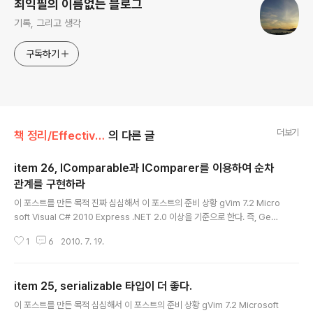
최익필의 이름없는 블로그
기록, 그리고 생각
구독하기
더보기
책 정리/Effective C#
의 다른 글
item 26, IComparable과 IComparer를 이용하여 순차
관계를 구현하라
글 내용
이 포스트를 만든 목적 진짜 심심해서 이 포스트의 준비 상황 gVim 7.2 Micro
soft Visual C# 2010 Express .NET 2.0 이상을 기준으로 한다. 즉, Gene
ric IComparable, IComparer 만 설명한다. 2005년에 .NET 2.0 나왔으
1
6
2010. 7. 19.
므로, 현 시점에서 Generic을 쓰지 않는건 몹시 이상하다. 참조 링크 http://bl
og.naver.com/mrlongpark/150052012159 http://support.microso
ft.com/kb/320727 http://msdn.microsoft.com/en-us/library/8ehh
item 25, serializable 타입이 더 좋다.
xeaf.aspx http://msdn.microsoft.com/en-us/library/4d7sx9hd.as
글 내용
px http..
이 포스트를 만든 목적 심심해서 이 포스트의 준비 상황 gVim 7.2 Microsoft