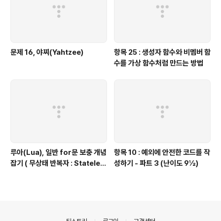
문제 16, 야찌(Yahtzee)
항목 25 : 생성자 함수와 비멤버 함
수를 가상 함수처럼 만드는 방법
루아(Lua), 일반 for문 보충 개념
항목 10 : 예외에 안전한 코드를 작
잡기 ( 무상태 반복자 : Stateles
성하기 - 파트 3 (난이도 9½)
s Iterators ) 편
의안내