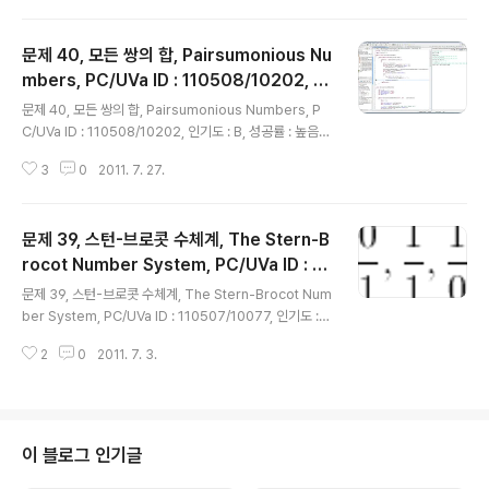
판 2쇄 2004.12.05. (문제 43, 셈, Counting, p.173)참조 링크http://uva.
onlinejudge.org/external/101/10198.html : 문제 원문문제구스타보는
문제 40, 모든 쌍의 합, Pairsumonious Nu
세는 방법은 배웠지만 숫자들을 쓰는 방법은 이제 막 배웠다. 그는 매우 좋은 학
생이며, 이미 1, 2, 3 그리고 4를 배웠다. 하지만 그..
mbers, PC/UVa ID : 110508/10202, 인
글 내용
기도 : B, 성공률 : 높음, 레벨 : 4
문제 40, 모든 쌍의 합, Pairsumonious Numbers, P
C/UVa ID : 110508/10202, 인기도 : B, 성공률 : 높음,
레벨 : 4 이 포스트를 만든 목적 생각 절차, 푼 방법, 고민거
3
0
2011. 7. 27.
리 등을 기록하기 위해서 만들었다. 이 포스트의 준비물 M
ozila Firefox 5.0 eclipse 3.6.1 + vrapper java 참
조 문헌 스티븐 스키에나, 미구엘 레비야 저. Programmi
문제 39, 스턴-브로콧 수체계, The Stern-B
ng Challenges: 알고리즘 트레이닝 북. 서환수 역. Spri
nger. 한빛미디어 초판 2쇄 2004.12.05. (문제 40, 모든
rocot Number System, PC/UVa ID : 11
글 내용
쌍의 합, Pairsumonious Numbers, p.161) 참조 링크
0507/10077, 인기도 : C, 성공률 : 높음, 레
문제 39, 스턴-브로콧 수체계, The Stern-Brocot Num
http://plg1.cs.uwaterloo.ca/~acm00/010929..
벨 : 1
ber System, PC/UVa ID : 110507/10077, 인기도 :
C, 성공률 : 높음, 레벨 : 1 이 포스트를 만든 목적 생각 절
2
0
2011. 7. 3.
차, 푼 방법, 고민거리 등을 기록하기 위해서 만들었다. 이
포스트의 준비물 Mozila Firefox 5.0 eclipse 3.6.1 +
vrapper java 참조 문헌 스티븐 스키에나, 미구엘 레비야
저. Programming Challenges: 알고리즘 트레이닝 북.
서환수 역. Springer. 한빛미디어 초판 2쇄 2004.12.0
이 블로그 인기글
5. (문제 38, 스턴-브로콧 수체계, The Stern-Brocot