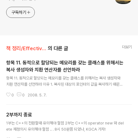
구독하기
더보기
책 정리/Effective C++ 2판
의 다른 글
항목 11. 동적으로 할당되는 메모리를 갖는 클래스를 위해서는
복사 생성자와 치환 연산자를 선언하라
글 내용
항목 11. 동적으로 할당되는 메모리를 갖는 클래스를 위해서는 복사 생성자와
치환 연산자를 선언하라 이유 1. 복사된 대상의 포인터의 값을 복사하기 때문이
다. 해설 복사된 대상의 포인터 값만을 복사해서도 사용 가능하지만, 해체시 오
0
0
2008. 5. 7.
류가 발생될수 있으므로 복사 생성자와 치환연산자를 깊은 복사로 하라는것 이
다. 2008/06/02 14:00 수정 하라는것이 아닌, 작동 상태에 대해서 어떻게(얕
은복사 깊은복사 등) 고려해 보라는 뜻 해결 방법 1. reference counting 을
2부까지 종료
사용하여, 0일경우 지우는 방법 - 객체를 복사할때 와 지울때마다 카운팅 하여,
글 내용
0이 되면 삭제하는 방법이다. 2. 깊은복사를 위하여 복사생성자와 치환연산자
1부는 C++의 전환할때 유의해야 할점 2부는 C++의 operator new 와 del
를 변경하라 3. 복사 생성자와 치환연산자를 private: 에 묶어 버..
ete 재정의시 유의해야 할점 .. . 8시 50분쯤 되었나, KGCA 가자!