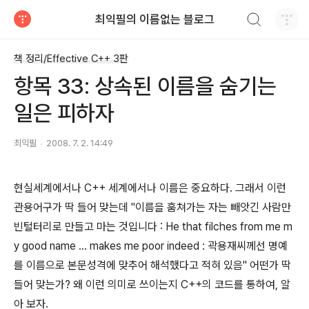
검색하기
최익필의 이름없는 블로그
티스토리
책 정리/Effective C++ 3판
항목 33: 상속된 이름을 숨기는
일은 피하자
최익필
2008. 7. 2. 14:49
현실세계에서나 C++ 세계에서나 이름은 중요하다. 그래서 이런
관용어구가 딱 들어 맞는데 "이름을 훔쳐가는 자는 빼앗긴 사람만
빈털터리로 만들고 마는 것입니다 : He that filches from me m
y good name ... makes me poor indeed : 곽용재씨께선 명예
를 이름으로 본문성격에 맞추어 해석했다고 적혀 있음" 어떤가 딱
들어 맞는가? 왜 이런 의미로 쓰이는지 C++의 코드를 통하여, 알
아 보자.