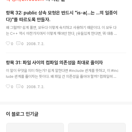
항목 32: public 상속 모형은 반드시 "is-a(...는 ...의 일종이
다)"를 따르도록 만들자.
글 내용
왜 그럴까? 쉽게 풀면, 모두다 이렇게 숙지하고 사용하기 때문이다. 이 모두 다
는 C++ 역시 마찬가지여서 이렇게 해야만 한다, (유들있게 한다면, 뭐 대충 해
도 되겠지만) 이 의미는 어떤것을 지니게 될까? 학생 is a 사람, 하지만 사람 is
0
0
2008. 7. 2.
a 학생 은 되지 않는것이다. C++로 풀자면 "상속받은 녀석은 상속해준 녀석이
될수 있지만, 상속해준 녀석은 상속받은 녀석이 될수 없다"는것이다. 그렇기 때
문에, 이런 오류를 하지 말라고 필자는 강하게 말하고 있다. 왜냐하면 이런 오류
항목 31: 파일 사이의 컴파일 의존성을 최대로 줄이자
가 C++의 엄청난 기능인 "다향성" 기능을 사용할 때 쉽게 범하는 오류이기 때
글 내용
문이다. 그렇다고 현실에 있는것이 바로 이런것들을 적용할수는 없다. 대표적인
이 말이 무엇을 의미 하는가? 쉽게 말한다면 #include 관계를 뜻하고, 이 #inc
예가 정사각형은 직사각형의 일종이지만, 정사각형이 직사각형을 상속하는 형..
lude 관계를 줄이자는 뜻이다. 왜 파일 간 의존성을 줄어야 할까? 컴파일에 소
모되는 시간을 줄여주기 때문이다. #include 관계가 많을수록 코드 수정 후 재
0
0
2008. 7. 2.
컴파일에 들어가는 시간이 비례한다. 이게 프로젝트 중이라면, 정말 많은 시간
을 컴파일하는데만 써야 할 것 이다. 어떻게하면 파일간의 의존성을 줄일수 있
는가? "구현 세부사항이 필요한 경우와 필요 없는것 경우를 나누면 된다" 이것
이 원리이다. 구현 세부 사항이 필요한 경우가 어떤 경우인가? 풀면 이해가 쉽
다. 구현 하는데 그 세부사항이 필요하다는것을 뜻하는데, 그 예로 A라는 클래
이 블로그 인기글
스가 B라는 클래스의 객체를 가질 때, 객체 구현시 그 세부사항이 필요한 경우
이다..