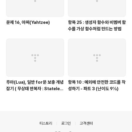
문제 16, 야찌(Yahtzee)
항목 25 : 생성자 함수와 비멤버 함
수를 가상 함수처럼 만드는 방법
루아(Lua), 일반 for문 보충 개념
항목 10 : 예외에 안전한 코드를 작
잡기 ( 무상태 반복자 : Stateles
성하기 - 파트 3 (난이도 9½)
s Iterators ) 편
의안내
티스토리
로그인
고객센터