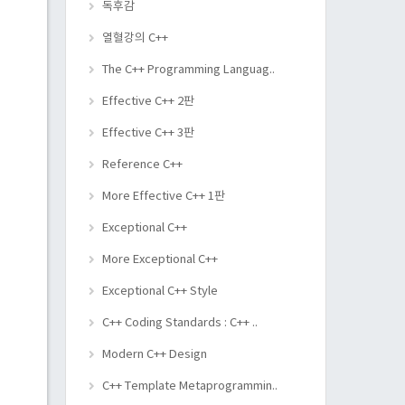
독후감
열혈강의 C++
The C++ Programming Languag..
Effective C++ 2판
Effective C++ 3판
Reference C++
More Effective C++ 1판
Exceptional C++
More Exceptional C++
Exceptional C++ Style
C++ Coding Standards : C++ ..
Modern C++ Design
C++ Template Metaprogrammin..