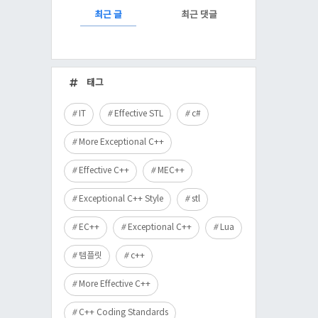
RECENTLY
최근 글
최근 댓글
최
근
태그
글
IT
Effective STL
c#
More Exceptional C++
Effective C++
MEC++
Exceptional C++ Style
stl
EC++
Exceptional C++
Lua
템플릿
c++
More Effective C++
C++ Coding Standards