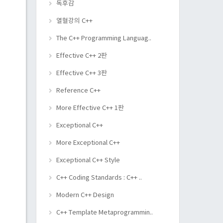
독후감
열혈강의 C++
The C++ Programming Languag..
Effective C++ 2판
Effective C++ 3판
Reference C++
More Effective C++ 1판
Exceptional C++
More Exceptional C++
Exceptional C++ Style
C++ Coding Standards : C++ ..
Modern C++ Design
C++ Template Metaprogrammin..