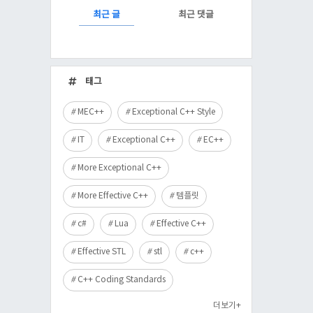
RECENTLY
최근 글
최근 댓글
최
근
태그
글
MEC++
Exceptional C++ Style
IT
Exceptional C++
EC++
More Exceptional C++
More Effective C++
템플릿
c#
Lua
Effective C++
Effective STL
stl
c++
C++ Coding Standards
더보기+