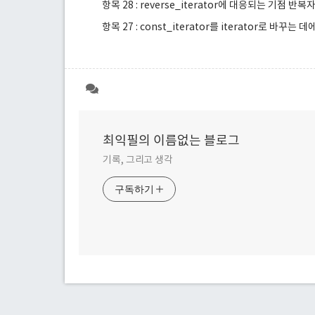
항목 28 : reverse_iterator에 대응되는 기점 반
항목 27 : const_iterator를 iterator로 바꾸는 
최익필의 이름없는 블로그
기록, 그리고 생각
구독하기