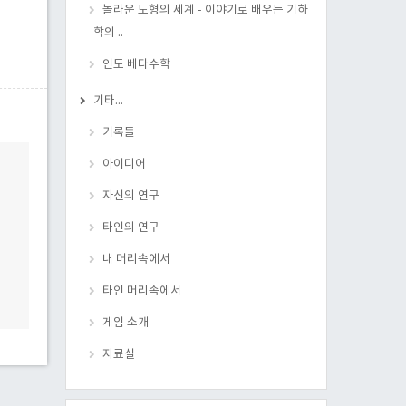
놀라운 도형의 세계 - 이야기로 배우는 기하
학의 ..
인도 베다수학
기타...
기록들
아이디어
자신의 연구
타인의 연구
내 머리속에서
타인 머리속에서
게임 소개
자료실