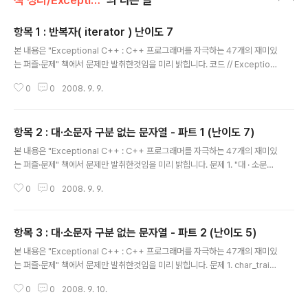
책 정리/Exceptional C++
의 다른 글
항목 1 : 반복자( iterator ) 난이도 7
글 내용
본 내용은 "Exceptional C++ : C++ 프로그래머를 자극하는 47개의 재미있
는 퍼즐·문제" 책에서 문제만 발취한것임을 미리 밝힙니다. 코드 // Exception
al C++의 항목 1 : 반복자( iterator ) #include #include #include int m
0
0
2008. 9. 9.
ain( ) { std::vector e; // copy 알고리즘을 사용 하여, back_inserter 가
벹어내는 // iterator에 cin 에서 입력받은 정수를 밀어 넣는다. std::copy( st
d::istream_iterator( std::cin ), std::istream_iterator( ), std::back_in
항목 2 : 대·소문자 구분 없는 문자열 - 파트 1 (난이도 7)
serter( e ) ); // find 알고리즘을 이용하여 4의 위치를 찾고 iterato..
글 내용
본 내용은 "Exceptional C++ : C++ 프로그래머를 자극하는 47개의 재미있
는 퍼즐·문제" 책에서 문제만 발취한것임을 미리 밝힙니다. 문제 1. "대 · 소문자
구분 없는" 것이 무슨 뜻인가? 2. 표준 std::string 클래스와 동일하지만, 확장
0
0
2008. 9. 9.
된 stricmp()처럼 일반적인 방법으로 대 · 소문자 구분 없는 ci_string 클래스
를 작성해 보라 사용법으로는 class ci_string; ci_string s( "abCdE"); // 대
소문자를 구분하지 않는 비교 assert( s == "abcde" ); assert( s == "ABC
항목 3 : 대·소문자 구분 없는 문자열 - 파트 2 (난이도 5)
DE" ); // 대소문자를 구분하는 비교 assert( strcmp( s.c_str(), "abCde")
글 내용
== 0 ); assert( strcmp..
본 내용은 "Exceptional C++ : C++ 프로그래머를 자극하는 47개의 재미있
는 퍼즐·문제" 책에서 문제만 발취한것임을 미리 밝힙니다. 문제 1. char_traits
에서 ci_char_traits를 상속 받는 방식이 안전한가? 2. 왜 다음과 같은 코드가
0
0
2008. 9. 10.
컴파일에 실패했나? // 이 코드는 항목 2의 해결책으로 나온 코드 기반의 코드
이다. ci_string s = "abc"; std::cout