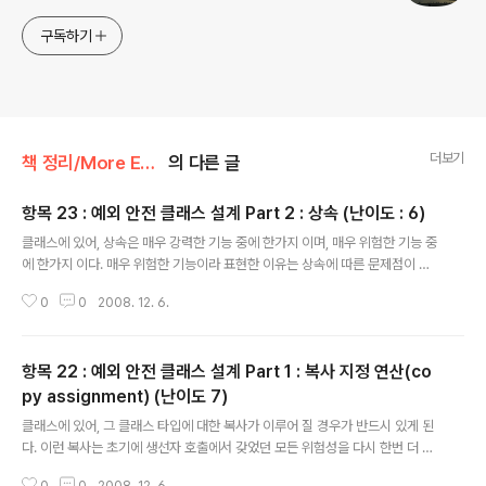
구독하기
더보기
책 정리/More Exceptional C++
의 다른 글
항목 23 : 예외 안전 클래스 설계 Part 2 : 상속 (난이도 : 6)
글 내용
클래스에 있어, 상속은 매우 강력한 기능 중에 한가지 이며, 매우 위험한 기능 중
에 한가지 이다. 매우 위험한 기능이라 표현한 이유는 상속에 따른 문제점이 우
후죽순처럼 불거지기 때문이다. 어쩔때 보면, 너무 불거저서 모두 빨간색으로
0
0
2008. 12. 6.
보일 때도 있었다. (.. 잘못된 상속은 그만큼 위험하다는 뜻입니다.) 이번 항목은
이런 상속 중 "is-implemented-in-terms-of" 상속이 무엇이며, 구현 방법
중 어느 것이 더 좋을 지에 대한 논의(일반적인 생활에 논의라는 말은 안쓰이는
항목 22 : 예외 안전 클래스 설계 Part 1 : 복사 지정 연산(co
데, C++ 책에서는 무척 많이 나온다. 곰곰히 생각해 보니, "이야기"는 단방향인
거 같고, 상호작용하며 이야기 하여, 결론에 도달하는 말 자체가 "논의"로 쓰기
py assignment) (난이도 7)
글 내용
에 딱 좋은거 같다. ) 이다. 질문 1. "is-impleme..
클래스에 있어, 그 클래스 타입에 대한 복사가 이루어 질 경우가 반드시 있게 된
다. 이런 복사는 초기에 생선자 호출에서 갖었던 모든 위험성을 다시 한번 더 반
복해야 하는 비용을 물어야 한다. 이것은 클래스 설계에 있어 심한 문제 중에 한