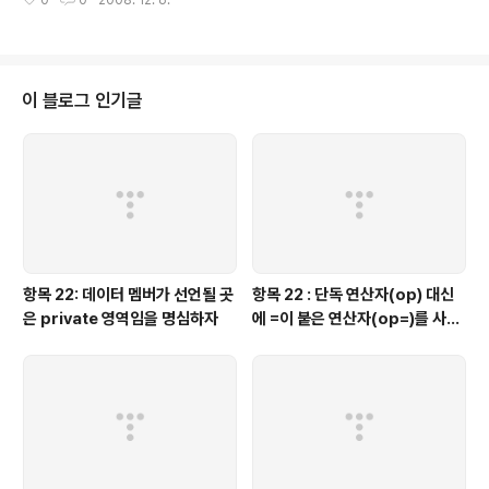
0
0
2008. 12. 6.
가지 이다. 이번 항목은 어떠한 클래스라도 복사 할당자(복사 할당 연산자)를 보
다 더 견고하게 설계하는 방법을 찾아 가 본다. 이미 이 방법을 아는 사람이 많으
므로 자세히 설명하기 보단 요점만 짚고 넘어 가는게 좋겠다. 질문 1 예외 안전
성의 일반적인 세 가지 레벨에 대해서 설명하라 질문 2 예외 안전성이 높은 복
사 할당자의 표준적인 형태는 무엇인가? 질문 3 다음 클래스에서 T1 이나 T2
이 블로그 인기글
연산 중 아무거나 예외를 발생시킬 수 있다면, 이 클래스의 구조를 바꾸지 않고,
..
항목 22: 데이터 멤버가 선언될 곳
항목 22 : 단독 연산자(op) 대신
은 private 영역임을 명심하자
에 =이 붙은 연산자(op=)를 사용
하는 것이 좋을 때가 있다.