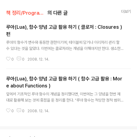
더보기
책 정리/Programming in Lua
의 다른 글
루아(Lua), 함수 양념 고급 활용 하기 ( 클로저 : Closures )
편
글 내용
루아의 함수가 변수와 동등한 권한이기에, 테이블에 담거나 이리저리 관리 할
수 있다는 것을 알았다. 이번에는 클로저라는 개념을 이해야지만 한다. 생소한
"클로저" 라고 들려도별거 없다. C++ 에 아주 유사한 개념이 있기 때문이다. 루
0
0
2008. 12. 14.
아의 함수가 변수로 취급된다면, 함수 내에 변수를 정의 할수 있을것 같은데, 정
말 할 수 있는가? 다른 언어를 우선 생각해 본다면, C++ 이나 C 에선 nested
function 을 지원하지 않고, C++ 에선 nested class 와 local class 를 지
루아(Lua), 함수 양념 고급 활용 하기 ( 함수 고급 활용 : Mor
원한다. 이것으로 nested function 을 구현 할 수는 있다. 자바에선 nested f
unction 을 지원 하는 것으로 알고 있으나, 직접 보지는 못했다.(모든게 객채이
e about Functions )
글 내용
니 당연 할 듯) 이처럼 함수에..
앞에서 기초적인 루아 함수의 개념을 정리했다면, 이번에는 그 양념을 한번 제
대로 활용해 보는 것에 중점을 둔 정리를 한다. "루아 함수는 적당한 정적 범위
지정(lexical scoping) 기능을 가진 일등급(first class) 값" 이다. 즉, 문자열
0
0
2008. 12. 14.
이나 수치와 같은 동일한 권한을 가진 변수라는 것이다. 함수를 인수로 넘기거
나, 함수를 태이블에 저장하거나 전역 변수에 저장하거나 다 가능하다는 뜻이기
도 하다. 책에서는 이를 통해 루아의 막강하고 심플한 모습을 볼 수 있다고 하니
까 꼭 짚고 넘어가려고 한다. 루아의 특징을 이용한다면, 당연하겠지만, 함수를
변수에 담아 둘 수가 있다. a = print 라고 하면 a("우하하하") 가 가능하다. 이