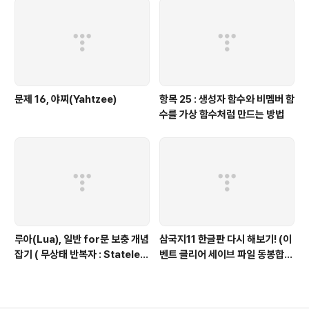
문제 16, 야찌(Yahtzee)
항목 25 : 생성자 함수와 비멤버 함
수를 가상 함수처럼 만드는 방법
루아(Lua), 일반 for문 보충 개념
삼국지11 한글판 다시 해보기! (이
잡기 ( 무상태 반복자 : Stateles
벤트 클리어 세이브 파일 동봉합니
s Iterators ) 편
다)