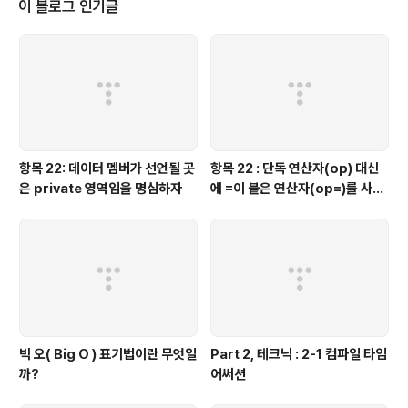
이 블로그 인기글
특징을 유심히 본다면, function foo( x )..
항목 22: 데이터 멤버가 선언될 곳
항목 22 : 단독 연산자(op) 대신
은 private 영역임을 명심하자
에 =이 붙은 연산자(op=)를 사용
하는 것이 좋을 때가 있다.
빅 오( Big O ) 표기법이란 무엇일
Part 2, 테크닉 : 2-1 컴파일 타임
까?
어써션