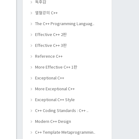
독후감
열혈강의 C++
The C++ Programming Languag..
Effective C++ 2판
Effective C++ 3판
Reference C++
More Effective C++ 1판
Exceptional C++
More Exceptional C++
Exceptional C++ Style
C++ Coding Standards : C++ ..
Modern C++ Design
C++ Template Metaprogrammin..