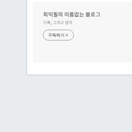
최익필의 이름없는 블로그
기록, 그리고 생각
구독하기