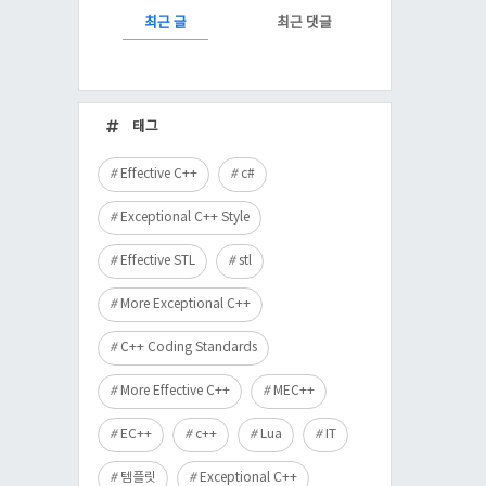
RECENTLY
최근 글
최근 댓글
최
근
태그
글
Effective C++
c#
Exceptional C++ Style
Effective STL
stl
More Exceptional C++
C++ Coding Standards
More Effective C++
MEC++
EC++
c++
Lua
IT
템플릿
Exceptional C++