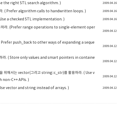
e right STL search algorithm. )
2009.04.16
fer algorithm calls to handwritten loops. )
2009.04.16
 a checked STL implementation. )
2009.04.16
Prefer range operations to single-element oper
2009.04.12
fer push_back to other ways of expanding a seque
2009.04.12
ore only values and smart pointers in containe
2009.04.12
위해서는 vector(그리고 string::c_str)를 활용하라. ( Use v
2009.04.12
h non-C++ APIs. )
vector and string instead of arrays. )
2009.04.12