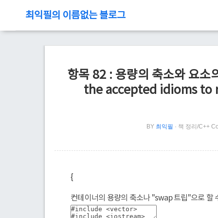
최익필의 이름없는 블로그
항목 82 : 용량의 축소와 요소
the accepted idioms to r
BY
최익필
책 정리/C++ Co
{
컨테이너의 용량의 축소나 "swap 트립"으로 할 수