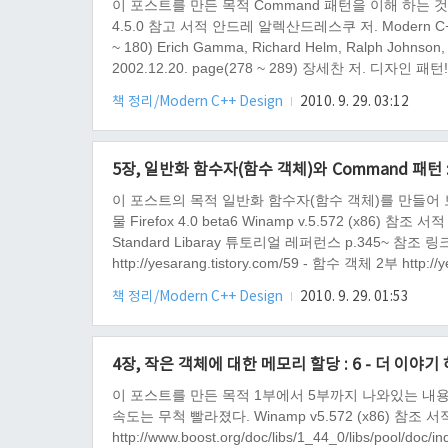
이 포스트를 만든 목적 Command 패턴을 이해 하는 것이다. 이 포
4.5.0 참고 서적 안드레 알렉산드레스쿠 저. Modern C++ De
~ 180) Erich Gamma, Richard Helm, Ralph Johns
2002.12.20. page(278 ~ 289) 장세찬 저. 디자인 패
C++에..
책 정리/Modern C++ Design
2010. 9. 29. 03:12
5장, 일반화 함수자(함수 객체)와 Command 패턴 
이 포스트의 목적 일반화 함수자(함수 객체)를 만들어 
물 Firefox 4.0 beta6 Winamp v.5.572 (x86) 참조 서적 주
Standard Libaray 튜토리얼 레퍼런스 p.345~ 참조 링크 htt
http://yesarang.tistory.com/59 - 함수 객체 2부 h
체)와 Command 패턴인가 하면..
책 정리/Modern C++ Design
2010. 9. 29. 01:53
4장, 작은 객체에 대한 메모리 할당 : 6 - 더 이야
이 포스트를 만든 목적 1부에서 5부까지 나와있는 내용 밖의
속도는 무척 빨라졌다. Winamp v5.572 (x86) 참조 서적
http://www.boost.org/doc/libs/1_44_0/libs/pool/d