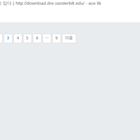
) http://download.dre.vanderbilt.edu/ - ace lib
3
4
5
6
···
9
다음