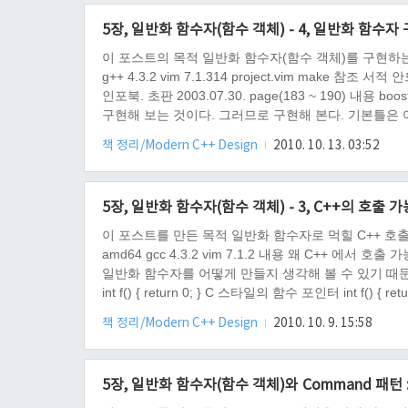
5장, 일반화 함수자(함수 객체) - 4, 일반화 함수자
이 포스트의 목적 일반화 함수자(함수 객체)를 구현하는 방법을 알
g++ 4.3.2 vim 7.1.314 project.vim make 참조 
인포북. 초판 2003.07.30. page(183 ~ 190)
구현해 보는 것이다. 그러므로 구현해 본다. 기본틀은 어
Functor { public: void operator()(); }; 1번에서, ..
책 정리/Modern C++ Design
2010. 10. 13. 03:52
5장, 일반화 함수자(함수 객체) - 3, C++의 호출 
이 포스트를 만든 목적 일반화 함수자로 먹힐 C++ 호출 
amd64 gcc 4.3.2 vim 7.1.2 내용 왜 C++ 
일반화 함수자를 어떻게 만들지 생각해 볼 수 있기 때문
int f() { return 0; } C 스타일의 함수 포인터 int f() { return
0; } int main() { int (&pF)() = f;..
책 정리/Modern C++ Design
2010. 10. 9. 15:58
5장, 일반화 함수자(함수 객체)와 Command 패턴 :