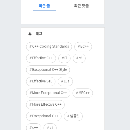
RECENTLY
최근 글
최근 댓글
최
근
태그
글
C++ Coding Standards
EC++
Effective C++
IT
stl
Exceptional C++ Style
Effective STL
Lua
More Exceptional C++
MEC++
More Effective C++
Exceptional C++
템플릿
c++
c#