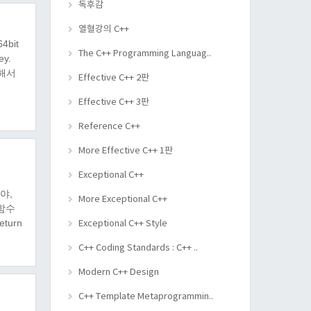
독후감
열혈강의 C++
bit
The C++ Programming Languag..
ey.
위해서
Effective C++ 2판
Effective C++ 3판
Reference C++
More Effective C++ 1판
Exceptional C++
-
야,
More Exceptional C++
함수
eturn
Exceptional C++ Style
C++ Coding Standards : C++ ..
Modern C++ Design
C++ Template Metaprogrammin..