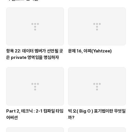
가진 녀석이다. 퀸(q) : 비..
항목 22: 데이터 멤버가 선언될 곳
문제 16, 야찌(Yahtzee)
은 private 영역임을 명심하자
Part 2, 테크닉 : 2-1 컴파일 타임
빅 오( Big O ) 표기법이란 무엇일
어써션
까?