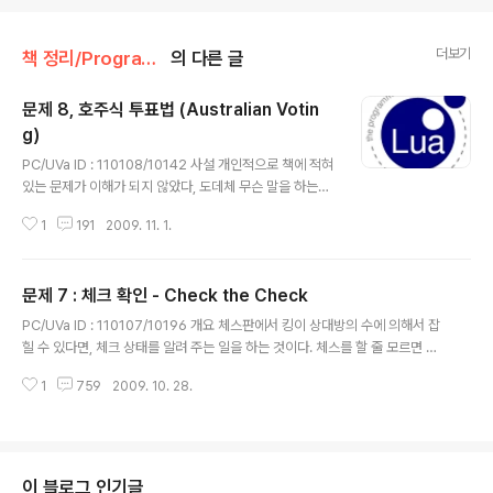
더보기
책 정리/Programming Challenges : 알고리즘 트래이닝 북
의 다른 글
문제 8, 호주식 투표법 (Australian Votin
g)
글 내용
PC/UVa ID : 110108/10142 사설 개인적으로 책에 적혀
있는 문제가 이해가 되지 않았다, 도데체 무슨 말을 하는지
몰라, 친구(박형준)과 토론을 하며 문제를 생각했고, 형준
1
191
2009. 11. 1.
이가 문제에 대해서 이해하여, 여기에 정리하게 된다. 답지
를 보고, 형준이가 말한 문제가 올바른지 검증을 했으므로,
이 문제가 100% 정확하다. 책의 문제가 이해가 되지 않아,
문제 7 : 체크 확인 - Check the Check
검색하다 이 블로그를 찾게 된 사람들에게 도움이 되었으
글 내용
면 한다. 개요 호주식 투표 제도를 구현하는 문제입니다. 호
PC/UVa ID : 110107/10196 개요 체스판에서 킹이 상대방의 수에 의해서 잡
주식 투표 제도는 다음과 같은 알고리즘에 따라 후보자가
힐 수 있다면, 체크 상태를 알려 주는 일을 하는 것이다. 체스를 할 줄 모르면 뭐,
당선됩니다. 투표권자는 모든 후보자에게 순위를 메겨 투
체스 룰부터 아는게 좋다. 나같은 경우 장기 룰을 알고 있기 때문에 장기와 빗대
표를 합니다. 이때 1순위 후보자만을 집계하여, 과반수 이
1
759
2009. 10. 28.
서 말하겠다. 폰(p) : 한번에 앞으로 한칸 씩 앞으로 갈 수 있으나, 상대 패를 먹
상 표를 얻은 사람이 있다면, 당선을 시킵니다. 만약 당선자
을 때는 앞쪽 대각선 1칸 범위에서만 막을 수 있다. 마지막 폰은 뒤로 갈 수 없으
가 없다면..
며, 뒤로 가서 먹을 수도 없다. 나이트(n) : 장기의 馬 같은 움직임을 가진 녀석인
데, 주변 장애물에 상관없이 공격 할 수 있다. 비숍(b) : 대각선 방향으로 거리 제
약 없이 이동하면서 상대 패를 먹을 수 있다. 록(r) : 장기의 車 와 같은 움직임을
이 블로그 인기글