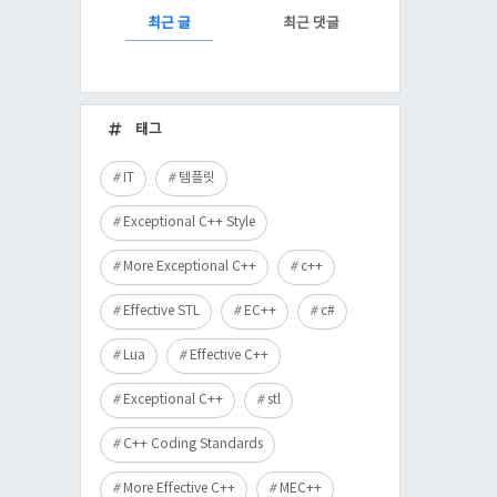
RECENTLY
최근 글
최근 댓글
최
근
태그
글
IT
템플릿
Exceptional C++ Style
More Exceptional C++
c++
Effective STL
EC++
c#
Lua
Effective C++
Exceptional C++
stl
C++ Coding Standards
More Effective C++
MEC++