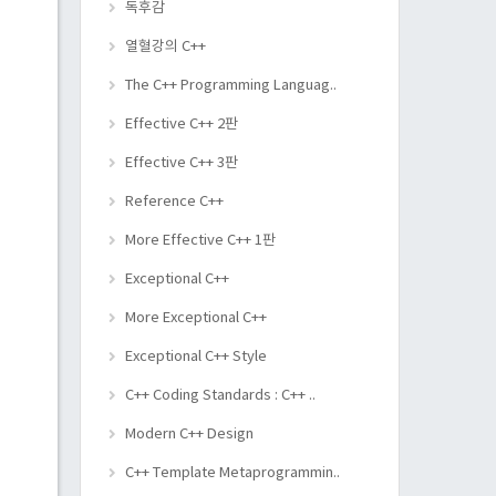
독후감
열혈강의 C++
The C++ Programming Languag..
Effective C++ 2판
Effective C++ 3판
Reference C++
More Effective C++ 1판
Exceptional C++
More Exceptional C++
Exceptional C++ Style
C++ Coding Standards : C++ ..
Modern C++ Design
C++ Template Metaprogrammin..