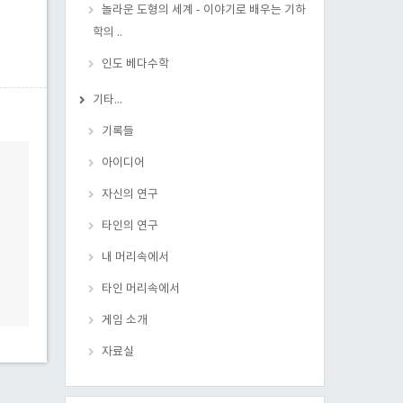
놀라운 도형의 세계 - 이야기로 배우는 기하
학의 ..
인도 베다수학
기타...
기록들
아이디어
자신의 연구
타인의 연구
내 머리속에서
타인 머리속에서
게임 소개
자료실