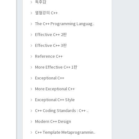
독후감
열혈강의 C++
The C++ Programming Languag..
Effective C++ 2판
Effective C++ 3판
Reference C++
More Effective C++ 1판
Exceptional C++
More Exceptional C++
Exceptional C++ Style
C++ Coding Standards : C++ ..
Modern C++ Design
C++ Template Metaprogrammin..