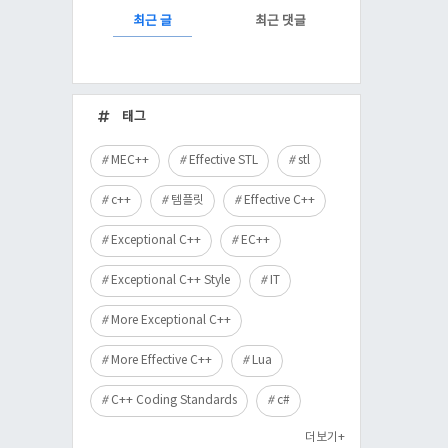
RECENTLY
최근 글
최근 댓글
최
근
태그
글
MEC++
Effective STL
stl
c++
템플릿
Effective C++
Exceptional C++
EC++
Exceptional C++ Style
IT
More Exceptional C++
More Effective C++
Lua
C++ Coding Standards
c#
더보기+