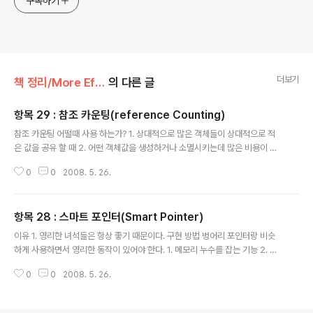
구독하기
더보기
책 정리/More Effective C++ 1판
의 다른 글
항목 29 : 참조 카운팅(reference Counting)
글 내용
참조 카운팅 어떨때 사용 하는가? 1. 상대적으로 많은 객체들이 상대적으로 적
은 값을 공유 할 때 2. 어떤 객체값을 생성하거나 소멸시키는데 많은 비용이 들
거나 메모리 소모가 클 때 구현방법 1. Count 변수를 두어, 포인터 복사, 포인터
0
0
2008. 5. 26.
대입, 포인터소멸시 이 변수의 값을 변경한다. 개인적인 생각 효율이 가장 중요
하다?? 어찌 되었건 스마트 포인터를 만들어 봐야 한다. 못하면, 할수 없는게 더
많이 생기기 때문이다.
항목 28 : 스마트 포인터(Smart Pointer)
글 내용
이유 1. 영리한 녀석들은 항상 좋기 때문이다. 구현 방법 벙어리 포인터랑 비슷
하게 사용하면서 영리한 동작이 있어야 한다. 1. 메모리 누수를 잡는 기능 2. 역
참조 연산자 기능 3. Null 인지 검사 기능 4. 스마트 포인터가 벙어리 포인터로
0
0
2008. 5. 26.
변환기능 5. 다향성 기능 6. const 기능 주의점 1. 모든것을 벙어리 포인터처럼
구현하는것은 불가능하다.(왜냐면 이건 스마트 포인터기 때문이다) 2. 아무리
좋은 약이라도, 필요하지 않을때 먹으면 독이 되듯이 망각하지 말자. 머리는 항