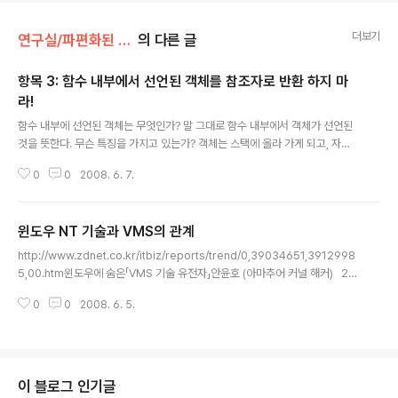
더보기
연구실/파편화된 기록들
의 다른 글
항목 3: 함수 내부에서 선언된 객체를 참조자로 반환 하지 마
라!
글 내용
함수 내부에 선언된 객체는 무엇인가? 말 그대로 함수 내부에서 객체가 선언된
것을 뜻한다. 무슨 특징을 가지고 있는가? 객체는 스택에 올라 가게 되고, 자동
적으로 존재할수 있는 범위(scope)를 지니게 된다. 왜 이것을 참조자로 반환하
0
0
2008. 6. 7.
면 안되는가? 간단하다. 함수가 리턴되고, 바로 .. 객체는 사라진다. 이때 리턴된
참조자는 유효하고, 참조자가 참조하는 객체는 무효하다. 여기서 문제가 발생된
다. 관령링크 http://ikpil.tistory.com/441
윈도우 NT 기술과 VMS의 관계
글 내용
http://www.zdnet.co.kr/itbiz/reports/trend/0,39034651,3912998
5,00.htm윈도우에 숨은「VMS 기술 유전자」안윤호 (아마추어 커널 해커) 20
04/08/30 "윈도우 NT의 핵심 개발 인력들은 VMS에 관계했을 뿐만 아니라
0
0
2008. 6. 5.
VMS 개발자인 커틀러와도 같이 일한 적이 있다. 윈도우 NT 기술은 VMS와 막
연하게 비슷할 것이라는 추측을 넘어 놀랄 만큼 흡사하다."(Russinovich)아폴
로 11호가 처음 달에 착륙했을 때 아폴로 계획의 총 책임자이던 베르너 폰 브라
운 박사는 일약 영웅으로 부각됐다.브라운 박사는 2차 대전 당시 런坪?공습하
던 V2 로켓의 책임자이기도 했다. V2의 V는 ‘Vergeltungswaffe’라는의미의
이 블로그 인기글
독일어로 ‘진보된 무기’를..