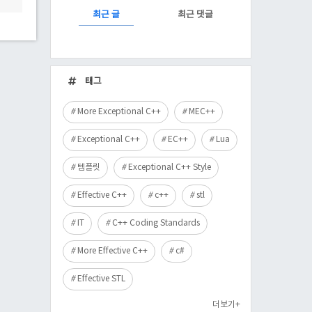
RECENTLY
최근 글
최근 댓글
최
근
태그
글
More Exceptional C++
MEC++
Exceptional C++
EC++
Lua
템플릿
Exceptional C++ Style
Effective C++
c++
stl
IT
C++ Coding Standards
More Effective C++
c#
Effective STL
더보기+