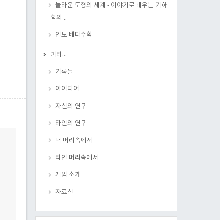
놀라운 도형의 세계 - 이야기로 배우는 기하
학의 ..
인도 베다수학
기타...
기록들
아이디어
자신의 연구
타인의 연구
내 머리속에서
타인 머리속에서
게임 소개
자료실