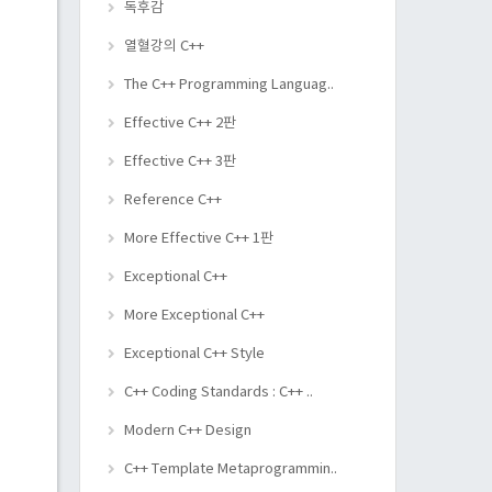
독후감
열혈강의 C++
The C++ Programming Languag..
Effective C++ 2판
Effective C++ 3판
Reference C++
More Effective C++ 1판
Exceptional C++
More Exceptional C++
Exceptional C++ Style
C++ Coding Standards : C++ ..
Modern C++ Design
C++ Template Metaprogrammin..