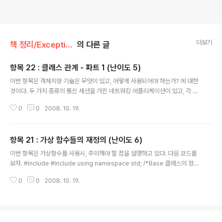
더보기
책 정리/Exceptional C++
의 다른 글
항목 22 : 클래스 관계 - 파트 1 (난이도 5)
글 내용
이번 항목은 객체지향 기술은 무엇이 있고, 어떻게 사용되어야 하는가? 에 대한
것이다. 두 가지 종류의 통신 세션을 가진 네트워킹 어플리케이션이 있고, 각 세
션은 자신의 메세지 프로토콜을 가지며, 각 세션은 스스로가 전송을 담당한다고
0
0
2008. 10. 19.
보자. 그래서 코드를 짜면 아래와 같을 것 이다. /* Base 클래스 */ class Basi
cProtocol { public: BasicProtocol( ); virtual ~BasicProtocol( ); boo
l BasicMsgA( /* ... */ ); bool BasicMsgB( /* ... */ ); bool BasicMsgC(
항목 21 : 가상 함수들의 재정의 (난이도 6)
/* ... */ ); }; /* Derived 클래스 */ class protocol1 : public BasicProto
글 내용
col { ..
이번 항목은 가상함수를 사용시, 주의해야 할 점을 설명하고 있다. 다음 코드를
보자. #include #include using namespace std; /*Base 클래스의 정의
구역*/ class Base { public: virtual void f( int ); virtual void f( double
0
0
2008. 10. 19.
); virtual void g( int i = 10 ); }; void Base::f( int ) { cout