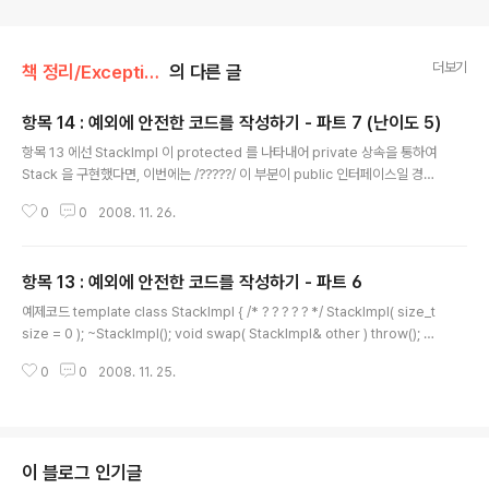
더보기
책 정리/Exceptional C++
의 다른 글
항목 14 : 예외에 안전한 코드를 작성하기 - 파트 7 (난이도 5)
글 내용
항목 13 에선 StackImpl 이 protected 를 나타내어 private 상속을 통하여
Stack 을 구현했다면, 이번에는 /?????/ 이 부분이 public 인터페이스일 경우,
HAS-A 관계를 이용하여 Stack 을 구현해 보자. 코드 template class Stac
0
0
2008. 11. 26.
kImpl { /* ? ? ? ? ? */ StackImpl( size_t size = 0 ); ~StackImpl(); voi
d swap( StackImpl& other ) throw(); T* v_; size_t vsize_; size_t vu
sed_; private: // private and undefined: 복사가 허용되지 않음 StackI
항목 13 : 예외에 안전한 코드를 작성하기 - 파트 6
mpl( const StackImpl& ); StackImpl& operat..
글 내용
예제코드 template class StackImpl { /* ? ? ? ? ? */ StackImpl( size_t
size = 0 ); ~StackImpl(); void swap( StackImpl& other ) throw(); T*
v_; size_t vsize_; size_t vused_; private: // private and undefined:
0
0
2008. 11. 25.
복사가 허용되지 않음 StackImpl( const StackImpl& ); StackImpl& ope
rator=( const StackImpl& ); }; template class Stack : private StackI
mpl { public: Stack( size_t size = 0 ); ~Stack(); Stack( const Stack
& ..
이 블로그 인기글