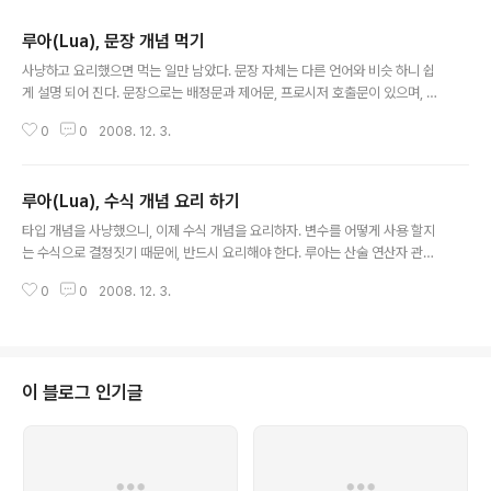
루아(Lua), 문장 개념 먹기
글 내용
사냥하고 요리했으면 먹는 일만 남았다. 문장 자체는 다른 언어와 비슷 하니 쉽
게 설명 되어 진다. 문장으로는 배정문과 제어문, 프로시저 호출문이 있으며, 특
이하게 다중 배정문과 지역변수 선언문이 있다. 배정문(assignment) 예제코
0
0
2008. 12. 3.
드 : http://www.lua.org/pil/4.1.html 변수에 값을 배정하는 문을 뜻한다. 방
법은 a = 1 처럼 사용 한다. 다중 배정문 a,b = 1,2 형태로 사용 된다. 일반적으
로 이렇게 안쓰지만, 함수의 반환값이 두개 이상의 값을 반환 할 때 쓰곤 한다고
루아(Lua), 수식 개념 요리 하기
필자는 말하고 있다. 여기서 잠깐, 배정문을 쓰지 않고 사용된 변수에는 기본적
글 내용
으로 nil값이 들어 가며, 다중 배정문시 a,b,c = 1,2 일 때 c 는 nil 값이 들어가
타입 개념을 사냥했으니, 이제 수식 개념을 요리하자. 변수를 어떻게 사용 할지
고 a,b = 1,2,3 일 ..
는 수식으로 결정짓기 때문에, 반드시 요리해야 한다. 루아는 산술 연산자 관계
연산자 논리 연산자 문자열 병합 연산자 연산자 우선순위 테이블 생성자 를 가
0
0
2008. 12. 3.
지고 있다. 산술연산자 말그대로 산술연산을 지원하며, 추가적으로 나머지 연산
자( % ) 연산자를 지원한다. 그리고 단항연산자로 '-' 연산자가 있다. 바로 부호
를 바꾸어 주는 연산자이다. 나머지 연산자는 5.1 이상 부터 된다고 하니, 유념
하자. 즉, + - * / % - 가 지원 된다. 관계 연산자 관계 연산자는 ture false 를
반환하는 연산자 이다. 지원 되는건 = == ~= 인데, ~= 는 C 에서 처럼 != 과 동
이 블로그 인기글
일 하다. 문자와 숫자에 대한 비교는 허용치..