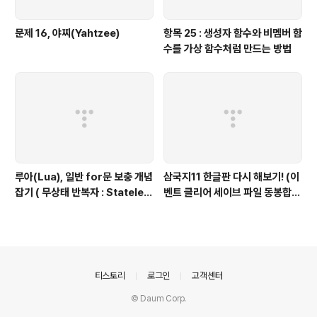
문제 16, 야찌(Yahtzee)
항목 25 : 생성자 함수와 비멤버 함
수를 가상 함수처럼 만드는 방법
루아(Lua), 일반 for문 보충 개념
삼국지11 한글판 다시 해보기! (이
잡기 ( 무상태 반복자 : Stateles
벤트 클리어 세이브 파일 동봉합니
s Iterators ) 편
다)
의안내
티스토리
로그인
고객센터
© Daum Corp.