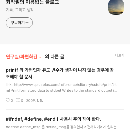
최익필의 이름없는 블로그
기록, 그리고 생각
구독하기
더보기
연구실/파편화된 기록들
의 다른 글
printf 의 가변인자 유도 변수가 생각이 나지 않는 경우에 참
조해야 할 문서.
글 내용
link : http://www.cplusplus.com/reference/clibrary/cstdio/printf.ht
ml Print formatted data to stdout Writes to the standard output (s
tdout) a sequence of data formatted as the format argument spe
0
0
2009. 1. 5.
cifies. After the format parameter, the function expects at least a
s many additional arguments as specified in format. Parameters f
ormatString that contains the text to be written to stdout. It can o
#ifndef, #define, #endif 사용시 주의 해야 한다.
ptio..
글 내용
#define define_msg 은 define_msg를 정의한다고 전처리기에게 알리는