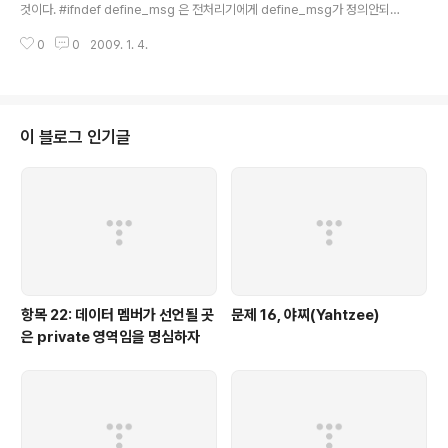
것이다. #ifndef define_msg 은 전처리기에게 define_msg가 정의안되어
있다면, #endif 까지 "코드 인스턴스화" 하라는 뜻이다. #endif 는 #if??? 에
0
0
2009. 1. 4.
서 여기까지 끝난 다는 뜻이다. #ifndef 와 #endif 는, 코드를 인스턴스화 할지
안할지를 결정하는데 많이 쓰이는데, 어제 이것 때문에 고생 꽤나 했었다. 다른
곳에서 define 정의되어 있는지도 모르고, 다른 곳에서 버그를 고치려 했으니,
"종로에서 뺨맞고 한강가서 화풀이 한다."를 한 꼴이다. 이 문제를 해결하기 위
해서, 예전에 공부했다가, 어떤 사람이 했던 한가지 대안이 떠올랐다. 바로 파일
이 블로그 인기글
이름명을 이용하여, #defi..
항목 22: 데이터 멤버가 선언될 곳
문제 16, 야찌(Yahtzee)
은 private 영역임을 명심하자