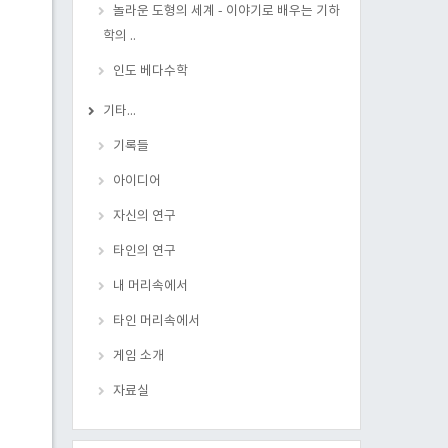
놀라운 도형의 세계 - 이야기로 배우는 기하
학의 ..
인도 베다수학
기타...
기록들
아이디어
자신의 연구
타인의 연구
내 머리속에서
타인 머리속에서
게임 소개
자료실