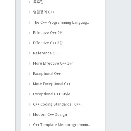
독후감
열혈강의 C++
The C++ Programming Languag..
Effective C++ 2판
Effective C++ 3판
Reference C++
More Effective C++ 1판
Exceptional C++
More Exceptional C++
Exceptional C++ Style
C++ Coding Standards : C++ ..
Modern C++ Design
C++ Template Metaprogrammin..