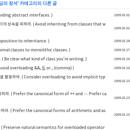
 코딩의 정석
' 카테고리의 다른 글
ng abstract interfaces. )
2009.03.02
 피하라. ( Avoid inheriting from classes that w
2009.03.01
ition to inheritance. )
2009.02.28
 classes to monolithic classes. )
2009.02.27
ear what kind of class you’re writing. )
2009.02.26
 overloading &&, ||, or , (comma) )
2009.02.26
. ( Consider overloading to avoid implicit typ
2009.02.25
Prefer the canonical form of ++ and --. Prefer ca
2009.02.25
Prefer the canonical forms of arithmetic and as
2009.02.25
erve natural semantics for overloaded operator