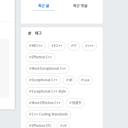
RECENTLY
최근 글
최근 댓글
최
근
태그
글
MEC++
EC++
IT
c++
Effective C++
More Exceptional C++
Exceptional C++
stl
Lua
Exceptional C++ Style
More Effective C++
템플릿
C++ Coding Standards
Effective STL
c#