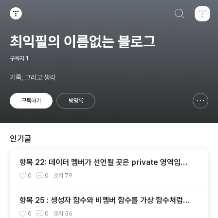
검색하기
티스토리
최익필의 이름없는 블로그
구독자
1
기록, 그리고 생각
구독하기
방명록
신고하기 레이어
열기
인기글
항목 22: 데이터 멤버가 선언될 곳은 private 영역임을
명심하자
0
0
조회
79
항목 25 : 생성자 함수와 비멤버 함수를 가상 함수처럼
만드는 방법
0
0
조회
36