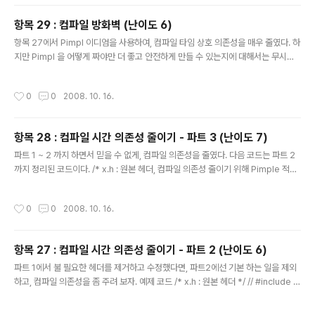
*/ // file y.h class X; class Y { /* ... */ X* px_; }; // file y.cpp #include "x.
h" Y::Y() : px_( new X ) { ..
항목 29 : 컴파일 방화벽 (난이도 6)
글 내용
항목 27에서 Pimpl 이디엄을 사용하여, 컴파일 타임 상호 의존성을 매우 줄였다. 하
지만 Pimpl 을 어떻게 짜야만 더 좋고 안전하게 만들 수 있는지에 대해서는 무시하
고 진행 했었다. 그런데.. 생뚱맞게 왜 항목이 "컴파일 방화벽" 이라는 말이 나왔지?
곰곰해 생각해 보면 Pimpl 이디엄은 그 컴파일러 입장에서 보면, 보이지 않는 벽같
작성시간
0
0
2008. 10. 16.
은 것이라 할 수도 있겠다. 음~ 본론으로 들어와서, 어떻게 만드는 것이 가장 좋을까?
크게 몇가지 규칙을 적어 본다. 모든 private 데이터를 XImpl에 넣는다.(함수는 제
외) 모든 private 멤버들을 XImpl에 넣는다. 모든 Private와 Protected 멤버들
항목 28 : 컴파일 시간 의존성 줄이기 - 파트 3 (난이도 7)
을 XImpl 에 넣는다. XImpl을 전체적으로 X가 가지고 있는 클래스로 만들고, X를..
글 내용
파트 1 ~ 2 까지 하면서 믿을 수 없게, 컴파일 의존성을 줄였다. 다음 코드는 파트 2
까지 정리된 코드이다. /* x.h : 원본 헤더, 컴파일 의존성 줄이기 위해 Pimple 적용
된 모습 */ #include // 포워드 헤더 포함 #include "a.h" #include "b.h" class
X : public A, private B { public: class C; // 포워드 선언 사용 X( const C& );
작성시간
0
0
2008. 10. 16.
B f( int, char* ); C f( int, C ); C& g( B ); class E; // 포워드 선언 사용 E h( E ); vi
rtual std::ostream& print( std::ostream& ) const; private: struct XImpl;
XImpl..
항목 27 : 컴파일 시간 의존성 줄이기 - 파트 2 (난이도 6)
글 내용
파트 1에서 불 필요한 헤더를 제거하고 수정했다면, 파트2에선 기본 하는 일을 제외
하고, 컴파일 의존성을 좀 주려 보자. 예제 코드 /* x.h : 원본 헤더 */ // #include 없
어도 됨 // #include #include // 포워드 헤더 포함 #include #include "a.h" #i
nclude "b.h" #include "c.h" #include "d.h" // #include "e.h" class X : pu