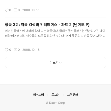
작성시간
0
0
2008. 10. 16.
항목 32 : 이름 검색과 인터페이스 - 파트 2 (난이도 9)
글 내용
이번엔 클래스에 대하여 알아 보는 항목이다. 클래스란? "클래스는 연관되어진 데이
터와 데이터 처리 함수들의 모음을 정의한 것이다" 이제 질문의 시간을 갖어 보자. ①
어떤 함수들이 클래스의 "일부"일까? 그리고 ② 클래스의 인터페이스는 무엇으로 만
들어 졌을까? 힌트 확실히 non-static 멤버 함수들은 단단히 클래스와 연결되어 졌
작성시간
0
0
2008. 10. 15.
다. 그렇다면 static 멤버 함수들은과 자유(free) 함수들의 경우는 어떠한가? 항목
31의 함축적 의미를 시간을 두어 생각해 보자. 분석 ①,② 이 두 질문들의 대답을 좀
더 심화 시켜 본다면, 이 대답이 C 형식의 개체지향 프로그래밍에 어떻게 적용 될까?
더보기
C++의 Koening 검색이 어떻게 적용될까?, Myers 예는? 클래스 의존성을 분석하
고 개체 모델을 디자인하는..
의안내
티스토리
로그인
고객센터
© Daum Corp.