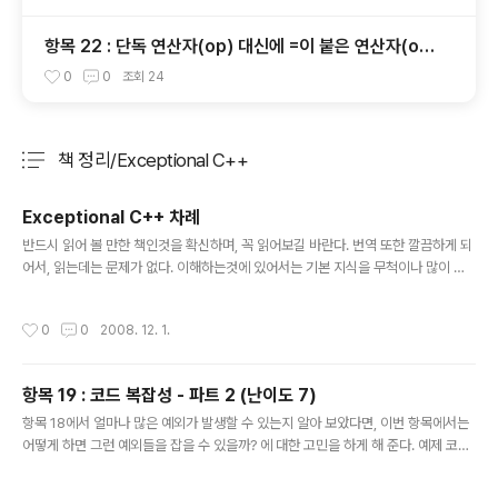
항목 22 : 단독 연산자(op) 대신에 =이 붙은 연산자(op
=)를 사용하는 것이 좋을 때가 있다.
0
0
조회
24
책 정리/Exceptional C++
분류 전체보기
주요 글 목록
Exceptional C++ 차례
글 내용
반드시 읽어 볼 만한 책인것을 확신하며, 꼭 읽어보길 바란다. 번역 또한 깔끔하게 되
어서, 읽는데는 문제가 없다. 이해하는것에 있어서는 기본 지식을 무척이나 많이 필
요하기 때문에, .. 어리둥절하게 만드는 경우가 많으니, 비야네 책과 같이 보면 큰 도
움이 될 듯 싶다. 차례 1. 일반 프로그래밍과 C++ 표준 라이브러리 항목 1 : 반복자(It
작성시간
0
0
2008. 12. 1.
erator) 항목 2 : 대·소문자 구분 없는 문자열 - 파트 1 항목 3 : 대·소문자 구분 없는
문자열 - 파트 2 항목 4 : 최대 재사용 가능한 일반 컨테이너 - 파트 1 항목 5 : 최대
재사용 가능한 일반 컨테이너 - 파트 2 항목 6 : 임시 개체들 항목 7 : 표준 라이브러
항목 19 : 코드 복잡성 - 파트 2 (난이도 7)
리의 사용(혹은, 다시 보는 임시 개체) 2. 예외 안전 문제와 기술들 여담 ..
글 내용
항목 18에서 얼마나 많은 예외가 발생할 수 있는지 알아 보았다면, 이번 항목에서는
어떻게 하면 그런 예외들을 잡을 수 있을까? 에 대한 고민을 하게 해 준다. 예제 코드
string EvaluateSalaryAndReturnName( Employee e ) { if( e.Title() ==
"CEO" || e.Salary() > 100000 ) { cout