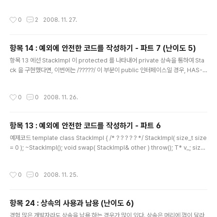
버 개체로 사용하는 것 중에 어느 기법이 더 좋은가? Stack의 두 버전은 얼마나 재사
용 가능한가? 내재된 데이터형인 T의 요구사항은 무엇인가? Stack은 함수에 대한
작성시간
0
2
2008. 11. 27.
예외 규격을 제공해야 하나? 생각해 보자. 1. private 상속이 좋은가? HAS-A 관계
가 좋은가? 왜 이런 비교를 하는고 하면, 두 상속 모두 "구현 상속" 이라는 명제가 깔
리기 때문이다. 클래스 기반 상속은 HAS-A 기반 관계 보다 더 관계를 맺는다.. 마치
항목 14 : 예외에 안전한 코드를 작성하기 - 파트 7 (난이도 5)
머리에 붙은 껌 같이 강력하다. 그렇기 때문에 대부분의 사람들은 HAS-A 관계으로
글 내용
도 ..
항목 13 에선 StackImpl 이 protected 를 나타내어 private 상속을 통하여 Sta
ck 을 구현했다면, 이번에는 /?????/ 이 부분이 public 인터페이스일 경우, HAS-A
관계를 이용하여 Stack 을 구현해 보자. 코드 template class StackImpl { /* ?
? ? ? ? */ StackImpl( size_t size = 0 ); ~StackImpl(); void swap( StackIm
작성시간
0
0
2008. 11. 26.
pl& other ) throw(); T* v_; size_t vsize_; size_t vused_; private: // priva
te and undefined: 복사가 허용되지 않음 StackImpl( const StackImpl& ); St
ackImpl& operat..
항목 13 : 예외에 안전한 코드를 작성하기 - 파트 6
글 내용
예제코드 template class StackImpl { /* ? ? ? ? ? */ StackImpl( size_t size
= 0 ); ~StackImpl(); void swap( StackImpl& other ) throw(); T* v_; size_
t vsize_; size_t vused_; private: // private and undefined: 복사가 허용되
지 않음 StackImpl( const StackImpl& ); StackImpl& operator=( const St
작성시간
0
0
2008. 11. 25.
ackImpl& ); }; template class Stack : private StackImpl { public: Stack(
size_t size = 0 ); ~Stack(); Stack( const Stack& ..
항목 24 : 상속의 사용과 남용 (난이도 6)
글 내용
경험 많은 개발자라도 상속을 남용 하는 경우가 많이 있다. 상속은 머리에 껌이 달라