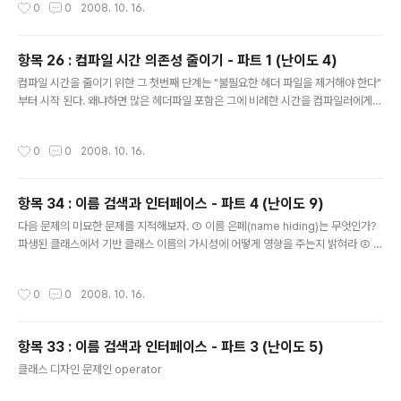
작성시간
0
0
2008. 10. 16.
blic A, private B { public: X( const C& ); B f( int, char* ); C f( int, C ); C&
g( B ); class E; // 포워드 선언 사용 E h( E ); virtual std::ostream& print( st
d::o..
항목 26 : 컴파일 시간 의존성 줄이기 - 파트 1 (난이도 4)
글 내용
컴파일 시간을 줄이기 위한 그 첫번째 단계는 "불필요한 헤더 파일을 제거해야 한다"
부터 시작 된다. 왜냐하면 많은 헤더파일 포함은 그에 비례한 시간을 컴파일러에게
주어야 하기 때문이다. 그렇다면, 어떤 헤더 파일을 제거해도 되는지 아래 코드를 보
자. /* x.h : 원본 헤더 */ #include #include #include /* A, B, C, D 혹은 E 모
작성시간
0
0
2008. 10. 16.
두 템플릿이 아니다. 단지 A와 C만 가상 함수들을 가지고 있다. */ #include "a.h"
#include "b.h" #include "c.h" #include "d.h" #include "e.h" class X : pu
blic A, private B { public: X( const C& ); B f( int, char* ); C f..
항목 34 : 이름 검색과 인터페이스 - 파트 4 (난이도 9)
글 내용
다음 문제의 미묘한 문제를 지적해보자. ① 이름 은폐(name hiding)는 무엇인가?
파생된 클래스에서 기반 클래스 이름의 가시성에 어떻게 영향을 주는지 밝혀라 ② 다
음 예제가 정확하게 컴파일 되는가? 가능한 좋은 답변을 달아보고, 의심 되는 부분을
고립시킨 후 설명해 봐라. namespace N { class C { /* 어쩌구 저쩌구 */ }; } int
작성시간
0
0
2008. 10. 16.
operator+( int i, N::C ) { return i + 1; } #include int main( void ) { N::C a[1
0]; std::accumulate( a, a+10, 0 ); } 분석 ① 가상 함수가 아니면 이름을 절대 가
리지 말라고, Effective C++ 에서 설명하고 있었고, 역시 이 부분에 대해서 자세히
항목 33 : 이름 검색과 인터페이스 - 파트 3 (난이도 5)
언급..
글 내용
클래스 디자인 문제인 operator