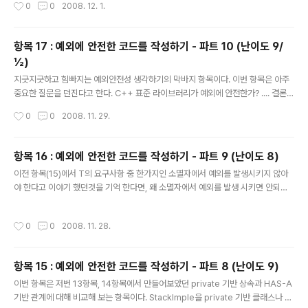
작성시간
0
0
2008. 12. 1.
항목 17 : 예외에 안전한 코드를 작성하기 - 파트 10 (난이도 9/
½)
글 내용
지긋지긋하고 힘빠지는 예외안전성 생각하기의 막바지 항목이다. 이번 항목은 아주
중요한 질문을 던진다고 한다. C++ 표준 라이브러리가 예외에 안전한가? .... 결론부
터 말하자면, 예외에 안전하다. 이것은 C++ 표준 사항에서 규정된 사항인데, 아래
작성시간
0
0
2008. 11. 29.
규정을 보도록 하자. 표준 컨테이너에서 반환되는 모든 반복자는 예외에 안전하고 예
외를 던지지도 않으며 복사 될 수 있다. 모든 표준 컨테이너는 모든 연산에 대한 기본
보증을 구현해야 하며, 항상 파괴와 예외가 있어도 견고한 상태를 유지 할 수 있어야
항목 16 : 예외에 안전한 코드를 작성하기 - 파트 9 (난이도 8)
한다. 모든 컨테이너는 또한 반드시 모든 연산에 대해서 강한 보증을 구현해야 한다.
글 내용
이전 항목(15)에서 T의 요구사항 중 한가지인 소멸자에서 예외를 발생시키지 않아
이것의 의미는 수행-또는-되물림(commit-or-rollback) 의 논리를 갖어야 한다는
야 한다고 이야기 했던것을 기억 한다면, 왜 소멸자에서 예외를 발생 시키면 안되는
의미이다. 성공하거나, 그 어떤 영..
지에 대해서 풀어 보도록 하자. 한가지 전제를 하여 T *p = new T[10]; delete[]
p; 위의 코드드 중 소멸자에서 예외가 발생 된다면, 어떤 문제점이 발생 할 수 있을
작성시간
0
0
2008. 11. 28.
까? 첫번째, 만약 생성은 모두 성공하고 delete[] 처리 중 5번째꺼에서 파괴가 된다
면 어떻게 될까? 5번째부터 10번째꺼는 파괴 불가능한 상태 되는 문제가 남는다. 이
것은 p[0] 가 파괴 되었기 때문에 다시 delete[] p; 를 할 수 없기 때문이다. 두번째,
항목 15 : 예외에 안전한 코드를 작성하기 - 파트 8 (난이도 9)
만약 생성 도중 예외가 발생하여, T의 소멸자를 호출해야 할 때, 예외가 발생 한다면,
글 내용
어떻게..
이번 항목은 저번 13항목, 14항목에서 만들어보았던 private 기반 상속과 HAS-A
기반 관계에 대해 비교해 보는 항목이다. StackImple을 private 기반 클래스나 멤