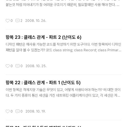
붙는것 처럼 띄어내기가 참 어려운 구조이기 때문에, 필요할때만 사용 해야 한다. 자..
예제코드를 봐보자. 코드 /*예제 1 */ template class MyList { public: bool In
sert( const T&, size_t index ); T Access( size_t index ) const; size_t Si
작성시간
0
2
2008. 10. 26.
ze() const; private: T* buf_; size_t bufsize_; }; /*예제 1(a) */ template cl
ass MySet1 : private MyList { public: bool Add( const T& );// Insert() 호
출 T Get( size_t inde..
항목 23 : 클래스 관계 - 파트 2 (난이도 6)
글 내용
디자인 패턴은 재사용 가능한 코드를 작성하기 위한 도구이다. 이번 항목에서 디자인
패턴을 알아 볼 수 있겠는가? 코드 class string; class Record; class Primary
Key; class GenericTableAlgorithm { public: GenericTableAlgorithm( c
onst string& table ); virtual ~GenericTableAlgorithm(); /*성공했을 경우 t
작성시간
0
0
2008. 10. 25.
rue를 리턴하며, 1. 물리적으로 테이블 레코드를 읽는다. 2. 수행해야 하는 열인지 판
단하기 위해 Filter를 실행한다. 3. 수행하는 열의 목록이 완료되었을때 각 열에 대해
ProcessRow를 호출한다. */ bool Process(); private: /*열을 처리해야 ..
항목 22 : 클래스 관계 - 파트 1 (난이도 5)
글 내용
이번 항목은 객체지향 기술은 무엇이 있고, 어떻게 사용되어야 하는가? 에 대한 것이
다. 두 가지 종류의 통신 세션을 가진 네트워킹 어플리케이션이 있고, 각 세션은 자신
의 메세지 프로토콜을 가지며, 각 세션은 스스로가 전송을 담당한다고 보자. 그래서
코드를 짜면 아래와 같을 것 이다. /* Base 클래스 */ class BasicProtocol { pu
작성시간
0
0
2008. 10. 19.
blic: BasicProtocol( ); virtual ~BasicProtocol( ); bool BasicMsgA( /* ...
*/ ); bool BasicMsgB( /* ... */ ); bool BasicMsgC( /* ... */ ); }; /* Derived
클래스 */ class protocol1 : public BasicProtocol { ..