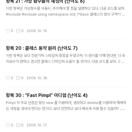
항목 21 : 가상 함수들의 재정의 (난이도 6)
글 내용
이번 항목은 가상함수를 사용시, 주의해야 할 점을 설명하고 있다. 다음 코드를 보자.
#include #include using namespace std; /*Base 클래스의 정의 구역*/ cl
ass Base { public: virtual void f( int ); virtual void f( double ); virtual voi
d g( int i = 10 ); }; void Base::f( int ) { cout
작성시간
0
0
2008. 10. 19.
항목 20 : 클래스 동작 원리 (난이도 7)
글 내용
이번 항목은 보다 전문가적 스타일에 중점을 두었으며, 이 원리를 이해 한다면, 더 유
지보수가 편하고 견고한 클래스 디자인에 도움이 될 것이다. 다음 코드를 보자. // 예
제코드 class Complex { public: Complex( double real, double imaginar
y = 0 ) : _real( real ), _imaginary( imaginary ) { } void operator+ ( Com
작성시간
0
0
2008. 10. 18.
plex other ) { _real = _real + other._real; _imaginary = _real + other._i
maginary; } void operator
항목 30 : "Fast Pimpl" 이디엄 (난이도 4)
글 내용
Pimpl 의 주요 단점은 항당 new 를 이용하여, 생성하고 delete를 이용하여 해제하
는 과정을 겪어야 한다는 점이다. 보다 안전하고 보다 빠르게 사용 할수 있을까? ...
아래 3가지 시도를 우선 보도록 하자. /* 시도 1 */ // file y.h #include "x.h" clas
s Y { /* ... */ X x_; }; // file y.cpp Y::Y() { } 역시 이 시도1로 하면 Pimpl의 비용
작성시간
0
0
2008. 10. 17.
을 전혀 내지 않지만, Pimpl 은 쓰지 않으니 .. 한번 사용해 보도록 하자. /* 시도 2