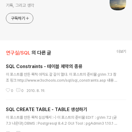
기록, 그리고 생각
구독하기
더보기
연구실/SQL
의 다른 글
SQL Constraints - 테이블 제약의 종류
글 내용
이 포스트를 만든 목적 아직도 갈 길이 멀다. 이 포스트의 준비물 gVim 7.3 참
조 링크 http://www.w3schools.com/sql/sql_constraints.asp 내용 오
늘은 테이블 칼럼에 영향을 주는 Constraints(제약 조건 혹은 제약)이 무엇이
0
0
2010. 8. 19.
며, 어떤 것들이 있는지 정리할 것이다. SQL Constraints 란 무엇인가? 우리
나라 말로 번역된 책들을 보면, 제약조건 또는 제약 이라고 번역 되어 있다. 테이
블의 칼럼의 값에 제약을 주기 위해 사용 된다. CREATE TABLE 을 할 때, 또
SQL CREATE TABLE - TABLE 생성하기
는 후에 ALTER TABLE로 constraints 를 부여 할 수 있다. 어떤 Constraint
글 내용
s 가 있는가? NOT NULL - 칼럼의 값은 NULL을 갖을 수 없다. 라는 제약이..
이 포스트를 만든 목적 심심해서 :-) 이 포스트의 준비물 EDIT : gVim 7.2 (곧
7.3 나온다!) DBMS : Postgresql 8.4.2 GUI Tool : pgAdmin3 1.10.1 O
S : Debian 5 64-bit 참조 링크 http://www.w3schools.com/sql/sql_c