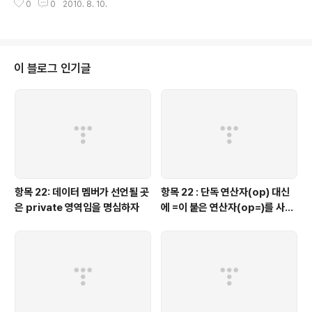
0
0
2010. 8. 10.
reate_table.asp - 요점을 아주 정확하게 설명하고 있다. http://www.post
gresql.org/docs/current/static/sql-createtable.html - 보기 힘들 정
도로 아주 자세히 나와 있다. 내용 SQL CREATE TABLE 은 무엇인가? DB에
테이블을 생성해 주는 SQL 문법 이다. 테이블 생성 시 옵션을 지정할 수 있다. -
각 DBMS 마다 제한..
이 블로그 인기글
항목 22: 데이터 멤버가 선언될 곳
항목 22 : 단독 연산자(op) 대신
은 private 영역임을 명심하자
에 =이 붙은 연산자(op=)를 사용
하는 것이 좋을 때가 있다.