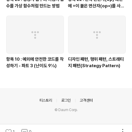
수를 가상 함수처럼 만드는 방법
에 =이 붙은 연산자(op=)를 사용
하는 것이 좋을 때가 있다.
항목 10 : 예외에 안전한 코드를 작
디자인 패턴, 행위 패턴, 스트래티
성하기 - 파트 3 (난이도 9½)
지 패턴(Strategy Pattern)
의안내
티스토리
로그인
고객센터
© Daum Corp.