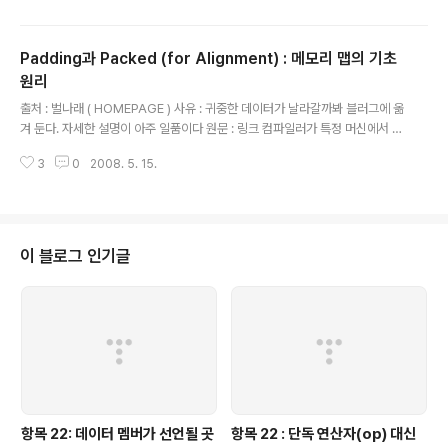
pragma comment(linker, "/entry:WinMainCRTStartup /subsyste
m:console") #endif 이런 코드이다. _DEBUG 는 디버깅 모드로 컴파일 할
Padding과 Packed (for Alignment) : 메모리 맵의 기초
때 활성화 되는 define 이니, 디버깅 할때만 확인 할수 있다. 혹 다른 컴파일러
에서 .. 이것이 활성화가 안되서 안된다면 명시적으로 적어 주자. #define _DE
원리
글 내용
BUG 라고.. 그럼! 모두들 열..
출처 : 벌나래 ( HOMEPAGE ) 사유 : 귀중한 데이터가 날라갈까봐 블러그에 옮
겨 둔다. 자세한 설명이 아주 일품이다 원문 : 링크 컴파일러가 특정 머신에서 기
계어 코드로 변환되어 데이터를 저장하고 가져오는데는 보통 word 단위(4 by
3
0
2008. 5. 15.
te)로 입출력하는 경우가 많다. 이것은 시스템의 효율성을 가져오기 위해서 단
위 출력/입력을 하는 것이다. 원래 이렇게 되는 것은 CPU의 특성때문이다. CP
U 에서 가장 비용이 많이 들어가는 것은 메모리에 접근하는 작업인데 이 작업이
잦으면 별로 효율적이지 못하게 된다. 따라서 CPU는 (보통 32bit 머신이라면)
주변에 4 byte(32bit)의 데이터 공간을 같이 가져온다. 따라서 1 cycle당 32
이 블로그 인기글
bit 단위로 한번에 가져오게 되는 것이다. (항상 3..
항목 22: 데이터 멤버가 선언될 곳
항목 22 : 단독 연산자(op) 대신