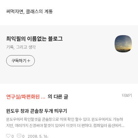
써먹자면, 클래스의 계통
로그 정보
최익필의 이름없는 블로그
기록, 그리고 생각
구독하기
더보기
연구실/파편화된 기록들
의 다른 글
윈도우 창과 콘솔창 두개 띄우기
글 내용
윈도우에서 확인할것을 콘솔창으로 띄워 확인 할수 있다. 윈도우에서도 가능하
지만, 여러가지 신경써야 할것이 있어서 이것이 더 편하다. 컴파일러 옵션에서
설정 하는 방법이 있지만, 가시적이지 못해 난해하다. 그럴때는 헤더파일에 포
0
0
2008. 5. 16.
함시켜 관리하는게 편한데... 어떤 코드냐 하면 #ifdef _DEBUG || DEBUG #