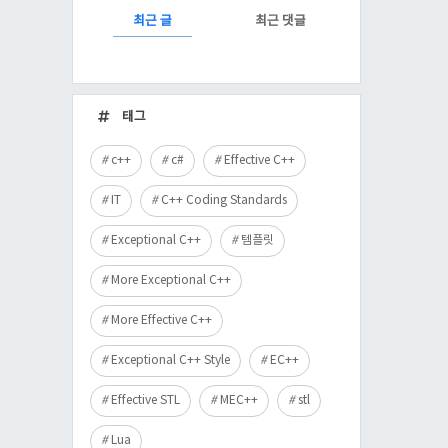
RECENTLY
최근 글
최근 댓글
최
근
태그
글
c++
c#
Effective C++
IT
C++ Coding Standards
Exceptional C++
템플릿
More Exceptional C++
More Effective C++
Exceptional C++ Style
EC++
Effective STL
MEC++
stl
Lua