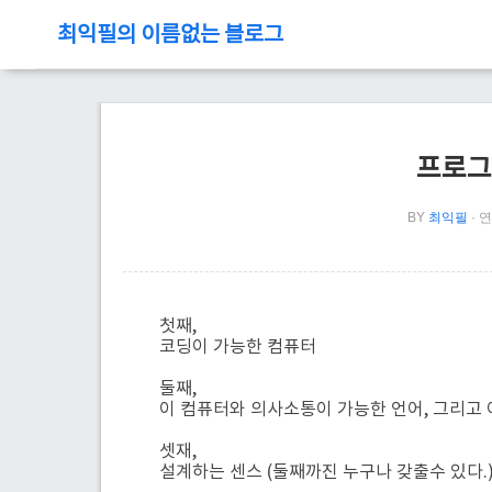
최익필의 이름없는 블로그
프로그
BY
최익필
연
첫째,
코딩이 가능한 컴퓨터
둘째,
이 컴퓨터와 의사소통이 가능한 언어, 그리고 
셋재,
설계하는 센스 (둘째까진 누구나 갖출수 있다.