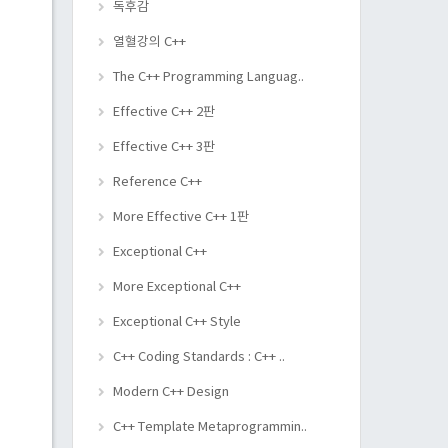
독후감
열혈강의 C++
The C++ Programming Languag..
Effective C++ 2판
Effective C++ 3판
Reference C++
More Effective C++ 1판
Exceptional C++
More Exceptional C++
Exceptional C++ Style
C++ Coding Standards : C++ ..
Modern C++ Design
C++ Template Metaprogrammin..