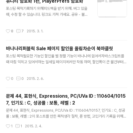
유니티 암호화 1편, PlayerPrefs 암호화
aver.com/yeji_rang?Redirec..
글 내용
포스팅 목적기록하기 위해피드백을 받기 위해. 버그 있을
때, 수정 할 수 있습니다. 링크도 가져 가세요. 공유 - 불펌
개념이 없으니, 마음데로 사용하세요.개발 이유 게임 정보
를 서버에 다 저장해서 쓰려고 했는데, 회의 중 인터넷이 끊
작성시간
8
7
2015. 3. 1.
어져도 게임하는데 지장이 없어야 한다는 결론이 내려졌습
니다. 그래서 로컬에 데이터를 저장해야 하는데, 유니티가
기본 제공하는 PlayerPrefs 은 손 쉽게 변조가 가능하기
바나나리퍼블릭 Sale 페이지 할인율 올림차순이 북마클릿
때문에, 변조를 못하게 막아야 할 필요가 있었습니다. 그래
글 내용
서 유니티 보안 문서들을 보았고, 그 중에 PlayerPrefs 먼
포스팅 목적필요한 기능인 할인율 별 정렬 기능이 바나나에 없어서자바스크립트를
저 할 필요가 있어서, 기존에 다른 사람이 만든 코드를 찾아
때 마침 익히고 있어서하는 일세일 페이지에서만 작동 하며, 할인폭이 큰 물건부터
보았습니다. 하지만 키를 숨기는 개념이나 value 암호화
재정렬되어 body 하단에 출력해 준다.자바스크립트 코드 : 바나나 올림차순이 (fun
개념을 사용하는건 찾지 못했습니다. 그래서 직접 개발(짜
ction() { var seedInfos = window.document.getElementsByClassNam
작성시간
0
0
2015. 2. 6.
집기..
e("priceDisplayStrike"); var infos = []; for (var idx = 0, l = seedInfos.le
ngth; idx < l; ++idx) { var priceNode = seedInfos[idx]; var oldPrice =
Number(priceNode.innerText.substr(1)); var newPrice =..
문제 44, 표현식, Expressions, PC/UVa ID : 110604/1015
7, 인기도 : C, 성공률 : 보통, 레벨 : 2
글 내용
문제 44, 표현식, Expressions, PC/UVa ID : 110604/10157, 인기도 : C, 성공
률 : 보통, 레벨 : 2이 포스트를 만든 목적생각 절차, 푼 방법, 고민거리 기록을 위해참
조 문헌스티븐 스키에나, 미구엘 레비야 저. Programming Challenges: 알고리
작성시간
1
1
2015. 2. 4.
즘 트레이닝 북. 서환수 역. Springer. 한빛미디어 초판 2쇄 2004.12.05. (문제 4