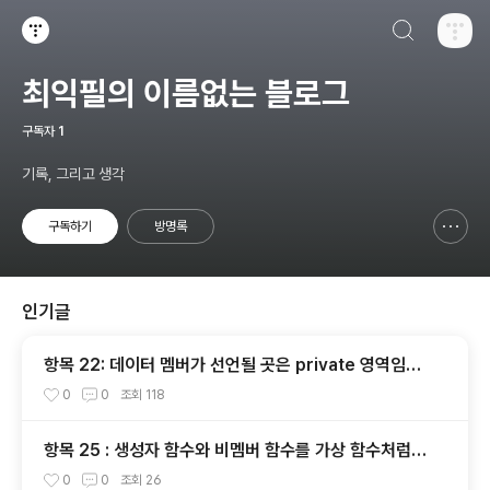
검색하기
티스토리
최익필의 이름없는 블로그
구독자
1
기록, 그리고 생각
구독하기
방명록
신고하기 레이어
열기
인기글
항목 22: 데이터 멤버가 선언될 곳은 private 영역임을
명심하자
0
0
조회
118
항목 25 : 생성자 함수와 비멤버 함수를 가상 함수처럼
만드는 방법
0
0
조회
26