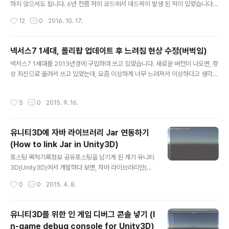
추에이터에 대해서 개발 및 배포 단계에서 운용 중인 앱의
하지 않으셔도 됩니다. 6년 전쯤 저의 코드에서 데드락이 발생 된 적이 있었습니다.
상태 확인이 필요하다고 느꼈는데, 이 부분에 영감을 얻을
그때 락을 위에서 아래로 내려가게 걸면, 데드락에 빠지지 않는다고 알려 주신 분이
작성시간
12
0
2016. 10. 17.
수 있었습니다. 여러 환경에서 운용되..
있었고, 저는 아이디어를 좀 더 보태서 코드로 데드락 디텍터(deadlock-detecto
r)를 만든 것입니다. 모쪼록 모두 도움 되었으면 좋겠습니다. 서론 데드락-디텍터(d
eadlock-detector)란 말 그대로 "데드락 탐지기" 입니다. 데드락이란 제가 정의
넥서스7 1세대, 롤리팝 업데이트 후 느려짐 현상 수정(버벅임)
하기에 락 자원 획득 시도가 무제한 대기하는 상태를 뜻하는 합니다. 데드락 디텍터
글 내용
넥서스7 1세대를 2013년경에 구입하여 쓰고 있었습니다. 새로운 버전이 나오면, 항
(deadlock-detector)는 이러한 상태를 탐지하는 장치입니다. 데드락이 생기는
상 최신으로 올려서 쓰고 있었는데, 요즘 이상하게 너무 느려져서 이상하다고 생각했
이유를 알면, 데드락 회피..
습니다. 그래서 검색했습니다. 다음과 같은 방법이 있었고, 실제 효과가 있었습니다.
모두들 효과가 있었으면 좋겠습니다.첫째, 넥서스7 캐시 파티션 초기화넥서스7 전
작성시간
5
0
2015. 9. 16.
원을 끈다.전원 + 볼륨아래 버튼을 누르고, 부트로더로 진입한다.부트로더에서 리커
버리 모드로 이동한다. 명령어가 없습니다 라고 뜨면, 전원 버튼을 누른 뒤 볼룸 위 버
튼을 한번 누른다. wipe cache partition 을 선택 실행한다.5번이 다 끝나면 "reb
유니티3D에 자바 라이브러리 Jar 연동하기
oot system now" 을 실행한다. 둘째, 넥서스7 기능 끄기(실제 효과 있는 부분)자
(How to link Jar in Unity3D)
동회전 기능을 끈다(저의 경..
글 내용
포스팅 목적기록정보 공유포스팅을 남기게 된 계기 유니티
3D(Unity3D)에서 개발하다 보면, 자바 라이브러리만(네
트워크 라이브러리 등) 따로 사용해야 할 때가 있습니다. 하
작성시간
0
0
2015. 4. 8.
지만 처음부터 사용해야 할 라이브러리를 연결 테스트 하
다 보면, 빌드하는데 많은 노력이 필요할 수 있습니다. 그래
서 라이브러리 연결만 테스트 하기 위한 샘플이 필요하게
유니티3D를 위한 인 게임 디버그 콘솔 넣기 (I
되었습니다. 해당 샘플을 만들다 보니, 간단히 정리할 수 있
n-game debug console for Unity3D)
을거 같아, 포스팅을 남기게 됩니다. 유니티3D(Unity3D)