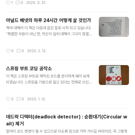
작성시간
1
0
2020. 3. 31.
Test 를 아주 짧게 설명합니다. 그리고 바로 실습을 합니
다. 보는데 한 3 ~ 5 시간이면 다 볼 수 있을 것 같습니다.
이 책을 보고 다른 책을 더 봐야겠습니다.
아널드 베넷의 하루 24시간 어떻게 살 것인가
글 내용
책에 대해서 이 책은 다음과 같은 말로 시작 되고 있습니다.
"특별한 사람이 아닌 한, 자신의 일에 대해서 그다지 정열
을 불태우지 않는 것이 보통이다. 고작해야 '싫지는 않다'고
하는 정도다. 좀처럼 일에 뛰어들려 하지 않고, 시작할 때는
작성시간
0
0
2020. 2. 12.
마지못해 하는 태도를 보인다. 그리고는 퇴근 시간이 될 때
를 이제나저제나하고 목을 길게 뽑고 기다린다. 업무에 전
력투구하는 일은 거의 없다." 이 책은 조금이라도 지적 호기
스프링 부트 코딩 공작소
심이 있고, 하루하루 무엇인가 채워나가고 싶어하지만, 좀
글 내용
처럼 잘 되지 않는 우리같은 살마들을 위해서 쓰여진 책입
이 책은 스프링 부트로 제작된 코드를 관리하게 돼서 보게
니다. 아놀드 베넷의 책인데, 저자가 누군지는 잘 모릅니다.
되었습니다. 스프링을 기본으로 알고 있다는 전제로 쓰인
100년 전쯤 영국에서 최초 출판 되었고, 25년 전쯤 처음
책입니다. 책 후반부에 가면 여러 클라우드에 배포하는 방
으로 우리나라에 번역된 책입니다. 이 책을 제가 분류 하자
법과 부록들이 있습니다. 이 부분은 낭비라고 생각되었지
작성시간
0
0
2020. 1. 12.
면, 자기 ..
만, 스프링 부트 시작과 유닛 테스트, 구성, 액추에이터 부
분은 확실히 잘 설명한 책 같습니다. 유닛 테스트 테스트 코
드를 작성할 때, 실제로 운용 중인 서버에서 테스트를 실행
데드락 디텍터(deadlock detector) : 순환대기(Circular w
하는 방법이 제일 확실하지만 매 테스트마다 서버가 로드
ait) 제거
되는 시간이 있어 불편합니다. 이 부분에 대해서 스프링 부
글 내용
트에서는 어떻게 해결하고 있는지 설명하고 있습니다. 엑
말머리 코드 변경이 될 수 있으므로 되도록 링크로 가져 가시길 바라지만, 꼭 그렇게