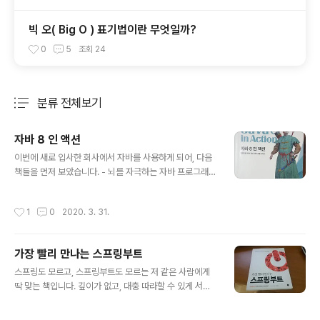
빅 오( Big O ) 표기법이란 무엇일까?
0
5
조회
24
분류 전체보기
주요 글 목록
자바 8 인 액션
글 내용
이번에 새로 입사한 회사에서 자바를 사용하게 되어, 다음
책들을 먼저 보았습니다. - 뇌를 자극하는 자바 프로그래밍
- 자바의 정석 - 자바의 신 다 본 뒤 이펙티브 자바 3판을
보는데, 모르는 것이 많아 일단 접었습니다. 그리고 "자바
작성시간
1
0
2020. 3. 31.
8 인 액션" 책을 보았습니다. 감히 제가 평가할 수 있을지
모르겠으나, 명서인지 아닌지 갈릴 수 있으나 최소 양서임
은 분명합니다. 이미 다른 언어로 프로그래밍을 해 왔던 터
가장 빨리 만나는 스프링부트
라 개념들은 알고 있었으나, 자바의 관점에서는 몰라 헤매
글 내용
고 있었기 때문에, 이 책이 얼마나 귀중한지 느꼈던 것 같습
스프링도 모르고, 스프링부트도 모르는 저 같은 사람에게
니다. 이 책은 다음을 설명합니다. - 자바에서의 람다 - 스
딱 맞는 책입니다. 깊이가 없고, 대충 따라할 수 있게 서술
트림 - 병렬 스트림 - 리팩토링, 테스팅, 디버깅 - 인터페이
된 책이기 때문입니다. 책의 내용은 대체로 DI, JPA, Bea
스의 디폴트 메서드 - Optional - Completable..
n, Log, Thymeleaf, Flyway, Spring Security, Unit