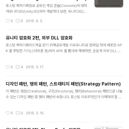
글 내용
에 자바 라이브러리 Jar 를 연결하는 방법먼저 유니티3D
포스팅 목적기록정보 공유인 게임 콘솔(Console)에 대하
(Unity3D)를 안드로이드 빌드 되는지 확인한다.(검색을
여유니티3D(Unity3D)에서 개발하다 보면, 유니티3D(U
통해 찾아 보세요.)자바 라이브러리 Jar 파일을 만든다.(검
nity3D) 에디터가 아닌 플랫폼(모바일 디바이스, 설치한 P
작성시간
0
0
2015. 4. 3.
색을 통해 찾아 보세요.) package com.test.include..
C 등)에서 로그를 봐야 할 때가 있습니다. 이때 로그를 보
려면, 인터넷에 연결시켜 로그를 보내거나 해당 PC에 가서
로그 파일을 열어봐야 합니다. 이러한 절차는 간단히 로그
유니티 암호화 2편, 외부 DLL 암호화
만 확인하려 해도, 매우 귀찮은 작업이 되어, 개발 의욕을
글 내용
포스팅 목적기록피드백을 받기 위해공유개발 이유유니티로 컴파일 하여 배포한 AP
떨어뜨릴 수 있습니다.그래서 유니티3D(Unity3D) 에디
K 를 루팅한 기기(스마트폰 등)에서 APK 를 뽑아와 해체하면, 손쉽게 외부 DLL 에
터가 아닌 플랫폼에서 게임 플레이 도중 로그를 확인하는
접근이 가능합니다. 이렇게 접근 한 뒤 후킹 가능한 DLL 로 바꿔치기 하여, 다시 AP
간편한 방법이 있어야 합니다. 그 방법 중 제가 제일 좋아
K 로 묶으면, 손쉽게 해킹이 가능합니다. 또한 ILSpy 로 코드를 디스어샘블하여 볼
하는 방법이 게임씬에 콘솔(Console)이 같이 보이게 하
작성시간
0
4
2015. 3. 17.
수 있습니다.그래서 외부 컴파일된 DLL 을 암호화 하여, 동적 로드 하여, 사용한다
는 방법입니다. 하지만 유니티3D(Unity3D) 에서 콘솔(C
면, 조금이라도 해커를 귀찮게 할 수 있습니다. 이 내용은 다음 링크에서 확인 할 수
o..
있습니다.링크http://unitystudy.net/bbs/board.php?bo_table=newwritin
디자인 패턴, 행위 패턴, 스트래티지 패턴(Strategy Pattern)
g&wr_id=356http://www.slideshare.net/williamyang391..
글 내용
이 패턴은 생성(Creational), 구조(Structural), 행위(Behavioral) 패턴으로 나눌
수 있는 디자인 패턴 중 행위 패턴에 속합니다. 포스팅 이유무엇인가 이해하려 할 때,
다른 관점에서 이해 한것이 도움이 될 수 있습니다. 이해를 기록해 두기 위해 남깁니
다.관련 링크http://hyeonstorage.tistory.com/146http://arabiannight.tist
작성시간
0
0
2015. 3. 15.
ory.com/entry/%EC%9E%90%EB%B0%94Java-%ED%8C%A8%ED%
84%B4-1%EC%8A%A4%ED%8A%B8%EB%9E%98%ED%8B%B0%E
C%A7%80-%ED%8C%A8%ED%84%B4Strategy-Pattern http://blog.n