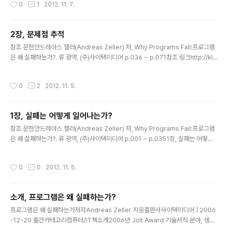
작성시간
0
1
2012. 11. 7.
트는 어떤 의미인가?디버깅이란 문제점에 대해서, 재현하고, 단순화 시키고, 관찰하
고, 수정을 확인하고, 재발 확인 과정이다. 테스트란 문제점을 드러내는 것을 목적으
로 하는 행위를 뜻한다. 그러므로 디버깅을 위한 테스트가 있다면, 디버깅의 각 단계
2장, 문제점 추적
를 보다 쉽게 할 수 있다.이러한 테스트는 자동화 하면, 더 적은 노력으로 디버깅 할
글 내용
수 있다.테스트는 어떻게 만드는가..
참조 문헌안드레아스 젤러(Andreas Zeller) 저, Why Programs Fail:프로그램
은 왜 실패하는가?. 류 광역, (주)사이텍미디어 p.036 ~ p.071참조 링크http://kld
p.org/node/57781 - work for me 뜻https://www.ibm.com/developerw
orks/mydeveloperworks/blogs/9e635b49-09e9-4c23-8999-a4d4
작성시간
0
2
2012. 11. 5.
61aeace2/entry/238?lang=zh - 이슈 트래커 비교http://ko.wikipedia.org/
wiki/%EB%B2%84%EC%A0%84_%EA%B4%80%EB%A6%AC - 소프트
웨어 형상 관리 용어 정리2장, 문제점 추적 내용프로그램 문제점을 보고하고 , 관리
1장, 실패는 어떻게 일어나는가?
방법에 대한 설명과 문..
글 내용
참조 문헌안드레아스 젤러(Andreas Zeller) 저, Why Programs Fail:프로그램
은 왜 실패하는가?. 류 광역, (주)사이텍미디어 p.001 ~ p.0351장, 실패는 어떻게
일어나는가? 내용1장에서는 프로그램 실패란 무엇이고, 실패 발생 과정, 일반적인 디
버깅 단계, 각 단계별 설명과 해야 할 일, 추가로 할 수 있는 일을 소개 하는 내용이 담
작성시간
0
0
2012. 11. 5.
겨 있다.책 내용상 여담 형식으로 "버그"의 용어 역사와 디버깅 툴, 그리고 참고하면
좋을 좋을만한 책이나 문서등을 소개하고 있다.프로그램 실패란 무엇인가?프로그램
결과가 정상이 아닌 것을 프로그램 실패라고 표현한다. 흔히 버그가 있다. 버그 났다.
소개, 프로그램은 왜 실패하는가?
등으로 표현하는데, 일반적으로 내가 겪어본 바로는 "버그"라는 용어를 더 많이 사용
글 내용
한다. 책 내용..
프로그램은 왜 실패하는가저자Andreas Zeller 지음출판사사이텍미디어 | 2006
-12-20 출간카테고리컴퓨터/IT책소개2006년 Jolt Award 기술서적 분야, 생산