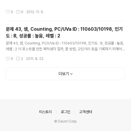
성 부문 수상... 책에 대한 간단한 설명이 책은 졸트(JOLT) 2006년도 생산성 부분
수상작으로 뽑혔고, 저자는 GNU DDD의 개발자로 알려졌다. 내가 보기에 이 책은
작성시간
0
0
2012. 11. 5.
논리적으로 디버깅 하는 방법을 설명해 놓은 책이다. 여담몇가지 논리적으로 버그 찾
는 방법을 보았을 때, 감탄사가 절로 나왔다. 오~, 그리고 이 책은 회사 동료분께서 가
지고 있던 책을 빌려 왔다. 빌린지 한 6개월은 넘은거 같은데, 지금에서야 정리를 한
문제 43, 셈, Counting, PC/UVa ID : 110603/10198, 인기
다. : ) :wq
도 : B, 성공률 : 높음, 레벨 : 2
글 내용
문제 43, 셈, Counting, PC/UVa ID : 110603/10198, 인기도 : B, 성공률 : 높음,
레벨 : 2 이 포스트를 만든 목적생각 절차, 푼 방법, 고민거리 등을 기록하기 위해서
만들었다.참조 문헌스티븐 스키에나, 미구엘 레비야 저. Programming Challeng
작성시간
0
2
2011. 8. 22.
es: 알고리즘 트레이닝 북. 서환수 역. Springer. 한빛미디어 초판 2쇄 2004.12.0
5. (문제 43, 셈, Counting, p.173)참조 링크http://uva.onlinejudge.org/exte
rnal/101/10198.html : 문제 원문문제구스타보는 세는 방법은 배웠지만 숫자들을
더보기
쓰는 방법은 이제 막 배웠다. 그는 매우 좋은 학생이며, 이미 1, 2, 3 그리고 4를 배웠
다. 하지만 그..
의안내
티스토리
로그인
고객센터
© Daum Corp.